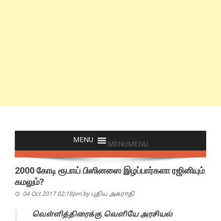
MENU
MENU
2000 கோடி ரூபாய் பிஸினஸை இழப்பார்களா ரஜினியும்
கமலும்?
04 Oct 2017 02:18pm
by
புதிய அகராதி
வெள்ளித்திரைக்கு வெளியே அரசியல்