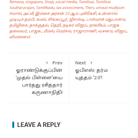
Ramana
,
singapore
,
Sivaji
,
social media
,
Tamilisai
,
Tamilisai
Southararajan
,
TamilNadu
,
tax assessment
,
Theri
,
unnaal mudiyum
thambi
,
அட்லீ
,
இம்சை அரசன் 23 ஆம் புலிகேசி
,
உன்னால்
முடியும் தம்பி
,
கமல்
,
சிங்கப்பூர்
,
ஜிஎஸ்டி
,
டாஸ்மாக் மதுபானம்
,
தமிழிசை
,
தாக்குதல்
,
தெறி
,
நடிகர் விஜய்
,
நாகரீகம்
,
பாஜக
தலைவர்
,
பாஜக.
,
மீம்ஸ்
,
மெர்சல்
,
ராஜாராணி
,
வசனம்
,
விஜய்
,
விமர்சனம்
Prev
Next
ஓராண்டுக்குப்பின்
ஓபிஎஸ்: தர்ம
‘முதல் பிள்ளை’யை
யுத்தம் ‘2.0’!
பார்த்து ரசித்தார்
கருணாநிதி!
LEAVE A REPLY