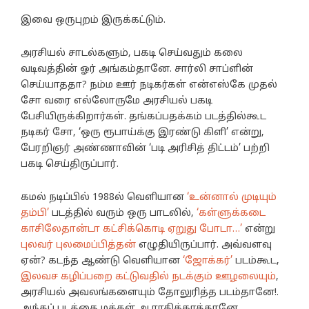
இவை ஒருபுறம் இருக்கட்டும்.
அரசியல் சாடல்களும், பகடி செய்வதும் கலை
வடிவத்தின் ஓர் அங்கம்தானே. சார்லி சாப்ளின்
செய்யாததா? நம்ம ஊர் நடிகர்கள் என்எஸ்கே முதல்
சோ வரை எல்லோருமே அரசியல் பகடி
பேசியிருக்கிறார்கள். தங்கப்பதக்கம் படத்தில்கூட
நடிகர் சோ, ‘ஒரு ரூபாய்க்கு இரண்டு கிளி’ என்று,
பேரறிஞர் அண்ணாவின் ‘படி அரிசித் திட்டம்’ பற்றி
பகடி செய்திருப்பார்.
கமல் நடிப்பில் 1988ல் வெளியான
‘உன்னால் முடியும்
தம்பி’
படத்தில் வரும் ஒரு பாடலில்,
‘கள்ளுக்கடை
காசிலேதான்டா கட்சிக்கொடி ஏறுது போடா…’
என்று
புலவர் புலமைப்பித்தன்
எழுதியிருப்பார். அவ்வளவு
ஏன்? கடந்த ஆண்டு வெளியான
‘ஜோக்கர்’
படம்கூட,
இலவச கழிப்பறை கட்டுவதில் நடக்கும் ஊழலையும்
,
அரசியல் அவலங்களையும் தோலுரித்த படம்தானே!.
அந்தப் படத்தை மக்கள் ஆராதிக்காத்தானே