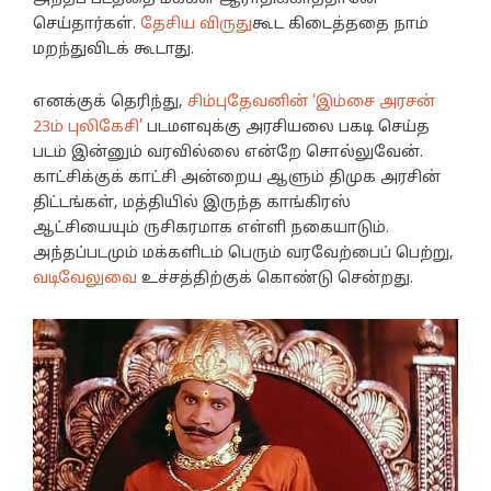
செய்தார்கள்.
தேசிய விருது
கூட கிடைத்ததை நாம்
மறந்துவிடக் கூடாது.
எனக்குக் தெரிந்து,
சிம்புதேவனின்
‘இம்சை அரசன்
23ம் புலிகேசி’
படமளவுக்கு அரசியலை பகடி செய்த
படம் இன்னும் வரவில்லை என்றே சொல்லுவேன்.
காட்சிக்குக் காட்சி அன்றைய ஆளும் திமுக அரசின்
திட்டங்கள், மத்தியில் இருந்த காங்கிரஸ்
ஆட்சியையும் ருசிகரமாக எள்ளி நகையாடும்.
அந்தப்படமும் மக்களிடம் பெரும் வரவேற்பைப் பெற்று,
வடிவேலுவை
உச்சத்திற்குக் கொண்டு சென்றது.