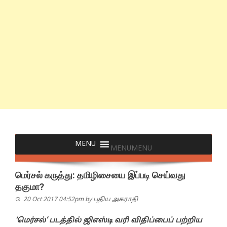
MENU
MENU
மெர்சல் கருத்து: தமிழிசையை இப்படி செய்வது
தகுமா?
20 Oct 2017 04:52pm
by
புதிய அகராதி
‘மெர்சல்’ படத்தில் ஜிஎஸ்டி வரி விதிப்பைப் பற்றிய