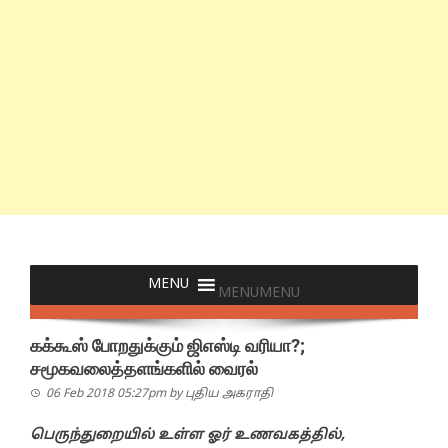
MENU
MENU
கக்கூஸ் போறதுக்கும் ஜிஎஸ்டி வரியா?;
சமூகவலைத்தளங்களில் வைரல்
06 Feb 2018 05:27pm
by
புதிய அகராதி
பெருந்துறையில் உள்ள ஓர் உணவகத்தில்,