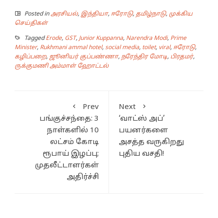
Posted in
அரசியல்
,
இந்தியா
,
ஈரோடு
,
தமிழ்நாடு
,
முக்கிய
செய்திகள்
Tagged
Erode
,
GST
,
Junior Kuppanna
,
Narendra Modi
,
Prime
Minister
,
Rukhmani ammal hotel
,
social media
,
toilet
,
viral
,
ஈரோடு
,
கழிப்பறை
,
ஜூனியர் குப்பண்ணா
,
நரேந்திர மோடி
,
பிரதமர்
,
ருக்குமணி அம்மாள் ஹோட்டல்
Prev
Next
பங்குச்சந்தை: 3
‘வாட்ஸ் அப்’
நாள்களில் 10
பயனர்களை
லட்சம் கோடி
அசத்த வருகிறது
ரூபாய் இழப்பு;
புதிய வசதி!
முதலீட்டாளர்கள்
அதிர்ச்சி