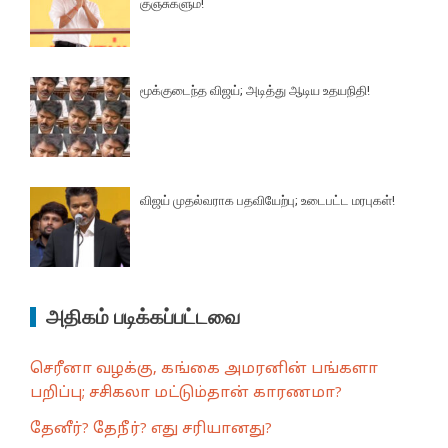
குஞ்சுகளும்!
மூக்குடைந்த விஜய்; அடித்து ஆடிய உதயநிதி!
விஜய் முதல்வராக பதவியேற்பு; உடைபட்ட மரபுகள்!
அதிகம் படிக்கப்பட்டவை
செரீனா வழக்கு, கங்கை அமரனின் பங்களா
பறிப்பு; சசிகலா மட்டும்தான் காரணமா?
தேனீர்? தேநீர்? எது சரியானது?