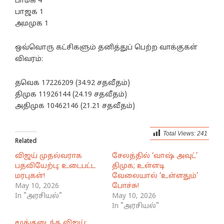
பாமக 4
பாஜக 1
அமமுக 1
ஒவ்வொரு கட்சிகளும் தனித்துப் பெற்ற வாக்குகள்
விவரம்:
தவெக 17226209 (34.92 சதவீதம்)
திமுக 11926144 (24.19 சதவீதம்)
அதிமுக 10462146 (21.21 சதவீதம்)
Total Views:
241
Related
விஜய் முதல்வராக
சேலத்தில் ‘வாஷ் அவுட்’
பதவியேற்பு; உடைபட்ட
திமுக; உள்ளடி
மரபுகள்!
வேலையால் ‘உள்ளதும்’
May 10, 2026
போச்சு!
In "அரசியல்"
May 10, 2026
In "அரசியல்"
மூக்குடைந்த விஜய்;