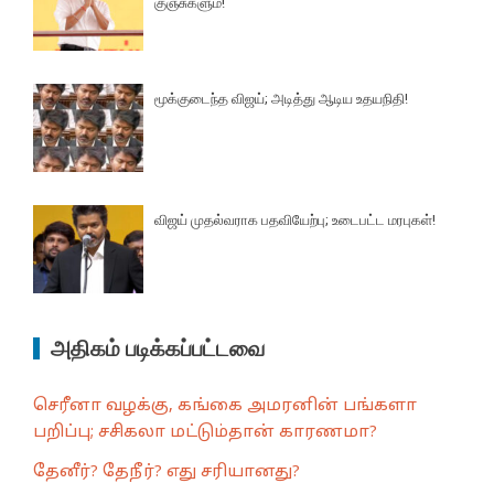
குஞ்சுகளும்!
மூக்குடைந்த விஜய்; அடித்து ஆடிய உதயநிதி!
விஜய் முதல்வராக பதவியேற்பு; உடைபட்ட மரபுகள்!
அதிகம் படிக்கப்பட்டவை
செரீனா வழக்கு, கங்கை அமரனின் பங்களா
பறிப்பு; சசிகலா மட்டும்தான் காரணமா?
தேனீர்? தேநீர்? எது சரியானது?