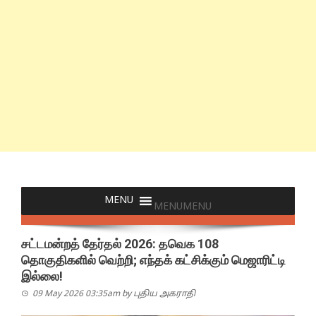
MENU
MENU
சட்டமன்றத் தேர்தல் 2026: தவெக 108
தொகுதிகளில் வெற்றி; எந்தக் கட்சிக்கும் மெஜாரிட்டி
இல்லை!
09 May 2026 03:35am
by
புதிய அகராதி