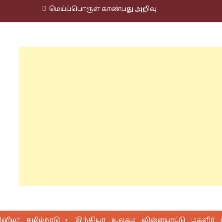
மெய்ப்பொருள் காண்பது அறிவு
ினிமா
தமிழ்நாடு
இந்தியா
உலகம்
விளையாட்டு
மகளிர்