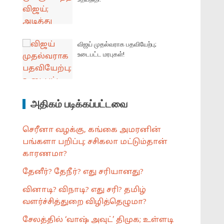
விஜய் முதல்வராக பதவியேற்பு;
உடைபட்ட மரபுகள்!
அதிகம் படிக்கப்பட்டவை
செரீனா வழக்கு, கங்கை அமரனின்
பங்களா பறிப்பு; சசிகலா மட்டும்தான்
காரணமா?
தேனீர்? தேநீர்? எது சரியானது?
வினாடி? விநாடி? எது சரி? தமிழ்
வளர்ச்சித்துறை விழித்தெழுமா?
சேலத்தில் ‘வாஷ் அவுட்’ திமுக; உள்ளடி