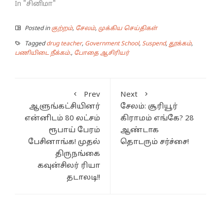
In "சினிமா"
Posted in
குற்றம்
,
சேலம்
,
முக்கிய செய்திகள்
Tagged
drug teacher
,
Government School
,
Suspend
,
தூக்கம்
,
பணியிடை நீக்கம்.
,
போதை ஆசிரியர்
Prev
Next
ஆளுங்கட்சியினர்
சேலம்: சூரியூர்
என்னிடம் 80 லட்சம்
கிராமம் எங்கே? 28
ரூபாய் பேரம்
ஆண்டாக
பேசினாங்க! முதல்
தொடரும் சர்ச்சை!
திருநங்கை
கவுன்சிலர் ரியா
தடாலடி!!