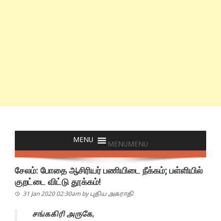
MENU
MENU
சேலம்: போதை ஆசிரியர் பணியிடை நீக்கம்; பள்ளியில்
குறட்டை விட்டு தூக்கம்!
31 Jan 2020 02:30am
by
புதிய அகராதி
சங்ககிரி அருகே,