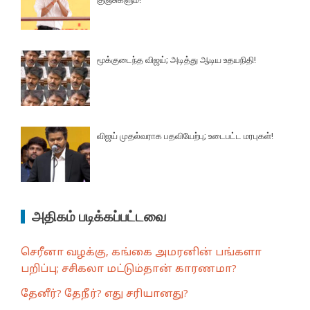
மூக்குடைந்த விஜய்; அடித்து ஆடிய உதயநிதி!
விஜய் முதல்வராக பதவியேற்பு; உடைபட்ட மரபுகள்!
அதிகம் படிக்கப்பட்டவை
செரீனா வழக்கு, கங்கை அமரனின் பங்களா
பறிப்பு; சசிகலா மட்டும்தான் காரணமா?
தேனீர்? தேநீர்? எது சரியானது?