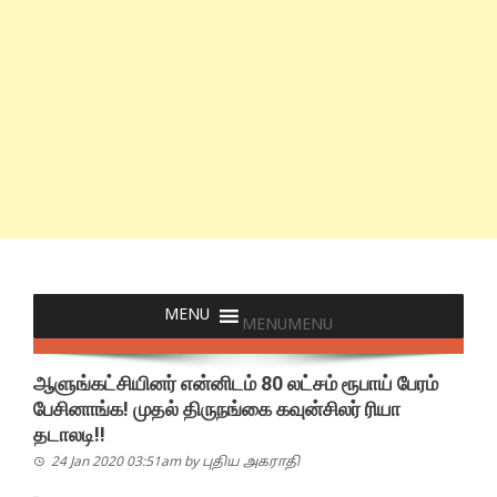
MENU
MENU
ஆளுங்கட்சியினர் என்னிடம் 80 லட்சம் ரூபாய் பேரம்
பேசினாங்க! முதல் திருநங்கை கவுன்சிலர் ரியா
தடாலடி!!
24 Jan 2020 03:51am
by
புதிய அகராதி