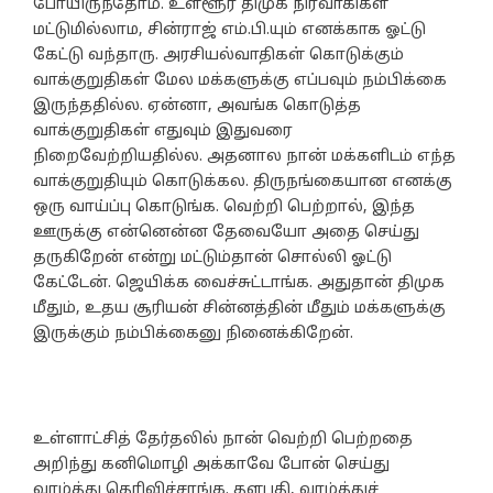
போயிருந்தோம். உள்ளூர் திமுக நிர்வாகிகள்
மட்டுமில்லாம, சின்ராஜ் எம்.பி.யும் எனக்காக ஓட்டு
கேட்டு வந்தாரு. அரசியல்வாதிகள் கொடுக்கும்
வாக்குறுதிகள் மேல மக்களுக்கு எப்பவும் நம்பிக்கை
இருந்ததில்ல. ஏன்னா, அவங்க கொடுத்த
வாக்குறுதிகள் எதுவும் இதுவரை
நிறைவேற்றியதில்ல. அதனால நான் மக்களிடம் எந்த
வாக்குறுதியும் கொடுக்கல. திருநங்கையான எனக்கு
ஒரு வாய்ப்பு கொடுங்க. வெற்றி பெற்றால், இந்த
ஊருக்கு என்னென்ன தேவையோ அதை செய்து
தருகிறேன் என்று மட்டும்தான் சொல்லி ஓட்டு
கேட்டேன். ஜெயிக்க வைச்சுட்டாங்க. அதுதான் திமுக
மீதும், உதய சூரியன் சின்னத்தின் மீதும் மக்களுக்கு
இருக்கும் நம்பிக்கைனு நினைக்கிறேன்.
உள்ளாட்சித் தேர்தலில் நான் வெற்றி பெற்றதை
அறிந்து கனிமொழி அக்காவே போன் செய்து
வாழ்த்து தெரிவிச்சாங்க. தளபதி, வாழ்த்துச்