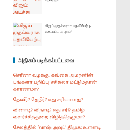
விஜய் முதல்வராக பதவியேற்பு;
உடைபட்ட மரபுகள்!
அதிகம் படிக்கப்பட்டவை
செரீனா வழக்கு, கங்கை அமரனின்
பங்களா பறிப்பு; சசிகலா மட்டும்தான்
காரணமா?
தேனீர்? தேநீர்? எது சரியானது?
வினாடி? விநாடி? எது சரி? தமிழ்
வளர்ச்சித்துறை விழித்தெழுமா?
சேலத்தில் ‘வாஷ் அவுட்’ திமுக; உள்ளடி