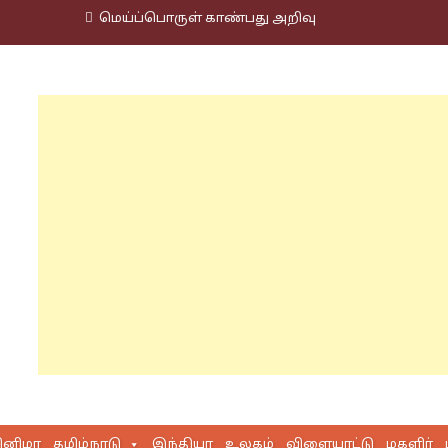
மெய்ப்பொருள் காண்பது அறிவு
ினிமா
தமிழ்நாடு
இந்தியா
உலகம்
விளையாட்டு
மகளிர்