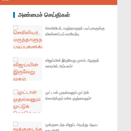
அண்மைச் செய்திகள்
செவிலியர், மருந்தாளுநர் படிப்புகளுக்கு
விண்ணப்பம் வரவேற்பு
விஜய்யின் இருவேறு முகம்; ஆளுநர்
உரையில் அம்பலம்!
முட்டாள் முதல்வனும் முட்டுக்
கொடுக்கும் ரசிக குஞ்சுகளும்!
மூக்குடைந்த விஜய்; அடித்து ஆடிய
உதயநிதி!