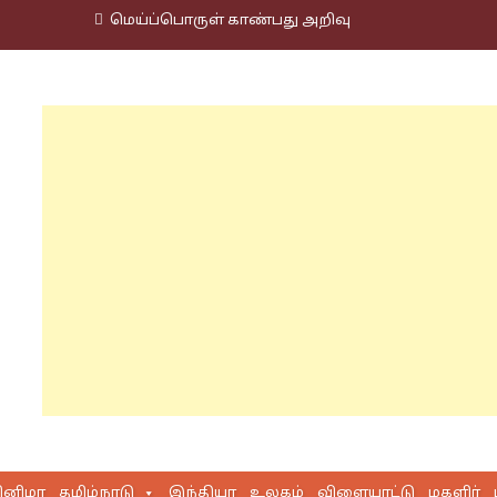
மெய்ப்பொருள் காண்பது அறிவு
ினிமா
தமிழ்நாடு
இந்தியா
உலகம்
விளையாட்டு
மகளிர்