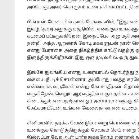
பிக்பாஸ் நிகழ்ச்சி முடியும் தருவாயில் அவர் தன
அப்போது அவர் கொஞ்சம் உணர்ச்சிவசப்பட்ட நில
பிக்பாஸ் மேடையில் கமல் பேசுகையில், ”இது என
இகழ்ந்தவர்களுக்கு மத்தியில், எனக்கும் உங்களுக
கடமைப் பட்டிருக்கிறேன். இதைப்பேச அனுமதி 
நன்றி. அந்த ஆறரைக் கோடி மக்களுடன் நான் செ
எனது பேராசை. அதை நிகழ்த்திக் காட்டுவதற்கு ஓ
இருந்திருக்கிறீர்கள். இது ஒரு முடிவல்ல. ஒரு துவக
இங்கே துவங்கிய எனது உரையாடல் தொடர்ந்து நடக்
கையை நீட்டிச் சொன்னார். அப்போது பலத்த கரவ
என்னவாக வருவேன் என்று கேட்காதீர்கள். தொண
வருகிறேன். வெறும் ஆர்வத்தில் வருவதல்ல. கடமை
கிடைக்கும் என்பதற்கான ஓர் அச்சாரம் எனக்கு 
கேட்கமாட்டேன். உங்கள் வேலைதான் என் கடமை.
சினிமாவில் நடிக்க வேண்டும் என்று சொன்னால் ந
உனக்குக் கொடுத்திருக்கும் சேவகம் செய் என்ற
இல்லப்பா வேற ஆள் பார்த்துக்கறோம் என்றால்