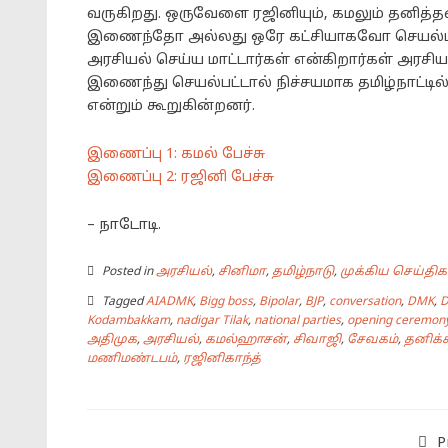
வருகிறது. ஒருவேளை ரஜினியும், கமலும் தனித்
இணைந்தோ அல்லது ஒரே கட்சியாகவோ செயல்படவும்
அரசியல் செய்ய மாட்டார்கள் என்கிறார்கள் அரச
இணைந்து செயல்பட்டால் நிச்சயமாக தமிழ்நாட்டில
என்றும் கூறுகின்றனர்.
இணைப்பு 1: கமல் பேச்சு
இணைப்பு 2: ரஜினி பேச்சு
– நாடோடி.
Posted in
அரசியல்
,
சினிமா
,
தமிழ்நாடு
,
முக்கிய செய்திக
Tagged
AIADMK
,
Bigg boss
,
Bipolar
,
BJP
,
conversation
,
DMK
,
D
Kodambakkam
,
nadigar Tilak
,
national parties
,
opening ceremon
அதிமுக
,
அரசியல்
,
கமல்ஹாசன்
,
சிவாஜி
,
சேவகம்
,
தனிக்க
மணிமண்டபம்
,
ரஜினிகாந்த்
P