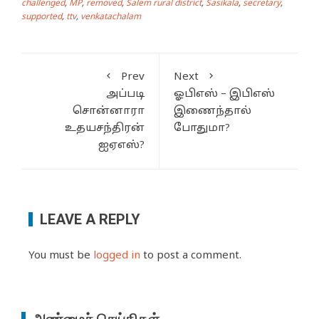
challenged
,
MP
,
removed
,
Salem rural district
,
Sasikala
,
secretary
,
supported
,
ttv
,
venkatachalam
Prev
Next
அப்படி
ஓபிஎஸ் – இபிஎஸ்
சொன்னாரா
இணைந்தால்
உதயசந்திரன்
போதுமா?
ஐஏஎஸ்?
LEAVE A REPLY
You must be
logged in
to post a comment.