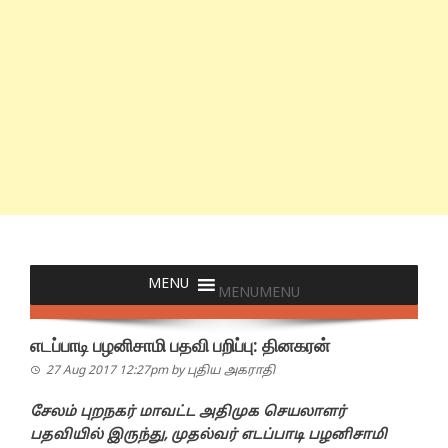
MENU
MENU
எடப்பாடி பழனிசாமி பதவி பறிப்பு: தினகரன்
27 Aug 2017 12:27pm
by
புதிய அகராதி
சேலம் புறநகர் மாவட்ட அதிமுக செயலாளர்
பதவியில் இருந்து, முதல்வர் எடப்பாடி பழனிசாமி