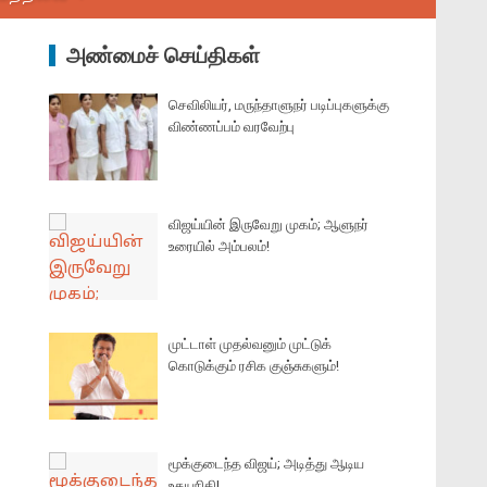
அண்மைச் செய்திகள்
செவிலியர், மருந்தாளுநர் படிப்புகளுக்கு
விண்ணப்பம் வரவேற்பு
விஜய்யின் இருவேறு முகம்; ஆளுநர்
உரையில் அம்பலம்!
முட்டாள் முதல்வனும் முட்டுக்
கொடுக்கும் ரசிக குஞ்சுகளும்!
மூக்குடைந்த விஜய்; அடித்து ஆடிய
உதயநிதி!