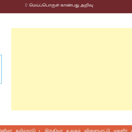
மெய்ப்பொருள் காண்பது அறிவு
ினிமா
தமிழ்நாடு
இந்தியா
உலகம்
விளையாட்டு
மகளிர்