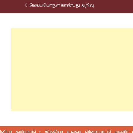
மெய்ப்பொருள் காண்பது அறிவு
ினிமா
தமிழ்நாடு
இந்தியா
உலகம்
விளையாட்டு
மகளிர்