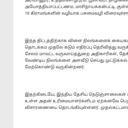
அரியானூர், உத்தமசோழபுரம், பூலாவரி, நாழிக்கல்பட
அயோத்தியாப்பட்டணம், மாசிநாயக்கன்பட்டி, குள்ளம்ப
18 கிராமங்களின் வழியாக பசுமைவழி விரைவுச்ச
இந்த திட்டத்திற்காக விளை நிலங்களைக் கையகப்
தொடக்கம் முதலே கடும் எதிர்ப்பு தெரிவித்து வ
சேலம் மாவட்ட வருவாய்த்துறை அதிகாரிகள், 
வேண்டிய நிலங்களை அளவீடு செய்து முட்டுக்கல
மேற்கொண்டு வருகின்றனர்.
இதற்கிடையே, இந்திய தேசிய நெடுஞ்சாலைகள் சட்டம் 
உள்ள அதன் உரிமையாளர்களிடம் ஏற்கனவே பெறப்
விசாரணையை தொடங்கியுள்ளனர். முதல்கட்டமாக 