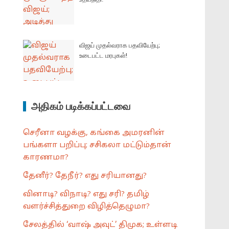
விஜய் முதல்வராக பதவியேற்பு;
உடைபட்ட மரபுகள்!
அதிகம் படிக்கப்பட்டவை
செரீனா வழக்கு, கங்கை அமரனின்
பங்களா பறிப்பு; சசிகலா மட்டும்தான்
காரணமா?
தேனீர்? தேநீர்? எது சரியானது?
வினாடி? விநாடி? எது சரி? தமிழ்
வளர்ச்சித்துறை விழித்தெழுமா?
சேலத்தில் ‘வாஷ் அவுட்’ திமுக; உள்ளடி