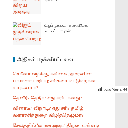
விஜய் முதல்வராக பதவியேற்பு;
உடைபட்ட மரபுகள்!
அதிகம் படிக்கப்பட்டவை
செரீனா வழக்கு, கங்கை அமரனின்
பங்களா பறிப்பு; சசிகலா மட்டும்தான்
காரணமா?
Total Views:
44
தேனீர்? தேநீர்? எது சரியானது?
வினாடி? விநாடி? எது சரி? தமிழ்
வளர்ச்சித்துறை விழித்தெழுமா?
சேலத்தில் ‘வாஷ் அவுட்’ திமுக; உள்ளடி