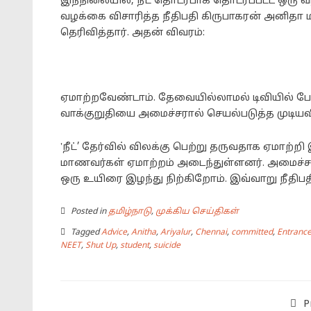
இந்நிலையில், நீட் தொடர்பாக தொடரப்பட்ட ஒரு 
வழக்கை விசாரித்த நீதிபதி கிருபாகரன் அனிதா 
தெரிவித்தார். அதன் விவரம்:
ஏமாற்றவேண்டாம். தேவையில்லாமல் டிவியில் பேட்ட
வாக்குறுதியை அமைச்சரால் செயல்படுத்த முடிய
‛நீட்’ தேர்வில் விலக்கு பெற்று தருவதாக ஏமாற்றி
மாணவர்கள் ஏமாற்றம் அடைந்துள்ளனர். அமைச்சர
ஒரு உயிரை இழந்து நிற்கிறோம். இவ்வாறு நீதிபத
Posted in
தமிழ்நாடு
,
முக்கிய செய்திகள்
Tagged
Advice
,
Anitha
,
Ariyalur
,
Chennai
,
committed
,
Entrance
NEET
,
Shut Up
,
student
,
suicide
P