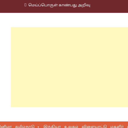
மெய்ப்பொருள் காண்பது அறிவு
ினிமா
தமிழ்நாடு
இந்தியா
உலகம்
விளையாட்டு
மகளிர்