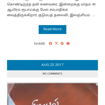
கொண்டிருந்த தன் கணவரை, இன்றைக்கு மாதம் 40
ஆயிரம் ரூபாய்க்கு மேல் சம்பாதிக்க
வைத்திருக்கிறார் குடும்பத் தலைவி, இலஞ்சியம். ...
Read More
SHARE
AUG
23
2017
NO COMMENTS