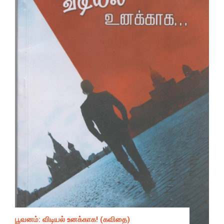
பூவனம்: விடியல் உனக்காக! (கவிதை)