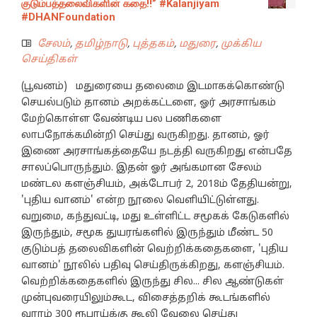
குடும்பத்தலைவிகளின் கதை!!” #Kalanjiyam
#DHANFoundation
சேலம்
,
தமிழ்நாடு
,
புத்தகம்
,
மதுரை
,
முக்கிய
செய்திகள்
(பூவனம்) மதுரையை தலைமை இடமாகக்கொண்டு
செயல்படும் தானம் அறக்கட்டளை, ஓர் அரசாங்கம்
மேற்கொள்ள வேண்டிய பல பணிகளை
லாபநோக்கமின்றி செய்து வருகிறது. தானம், ஓர்
இணை அரசாங்கத்தையே நடத்தி வருகிறது என்பதே
சாலப்பொருந்தும். இதன் ஓர் அங்கமான சேலம்
மண்டல களஞ்சியம், அக்டோபர் 2, 2018ம் தேதியன்று,
'புதிய வானம்' என்ற நூலை வெளியிட்டுள்ளது.
வறுமை, கந்துவட்டி, மது உள்ளிட்ட சமூகக் கேடுகளில்
இருந்தும், சமூக துயரங்களில் இருந்தும் மீண்ட 50
குடும்பத் தலைவிகளின் வெற்றிக்கதைகளை, 'புதிய
வானம்' நூலில் பதிவு செய்திருக்கிறது, களஞ்சியம்.
வெற்றிக்கதைகளில் இருந்து சில... சில ஆண்டுகள்
முன்புவரையிலும்கூட, விசைத்தறிக் கூடங்களில்
வாரம் 300 ரூபாய்க்கு கூலி வேலை செய்து