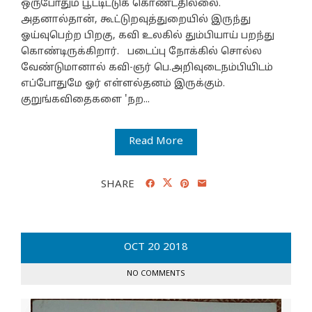
ஒருபோதும் பூட்டிட்டுக் கொண்டதில்லை.
அதனால்தான், கூட்டுறவுத்துறையில் இருந்து
ஓய்வுபெற்ற பிறகு, கவி உலகில் தும்பியாய் பறந்து
கொண்டிருக்கிறார். படைப்பு நோக்கில் சொல்ல
வேண்டுமானால் கவி-ஞர் பெ.அறிவுடைநம்பியிடம்
எப்போதுமே ஓர் எள்ளல்தனம் இருக்கும்.
குறுங்கவிதைகளை 'நற...
Read More
SHARE
OCT
20
2018
NO COMMENTS