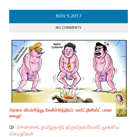
NOV
5
2017
NO COMMENTS
அரசை விமர்சித்து கேலிச்சித்திரம்: கார்ட்டூனிஸ்ட் பாலா
கைது!
சென்னை
,
தமிழ்நாடு
,
திருநெல்வேலி
,
முக்கிய
செய்திகள்