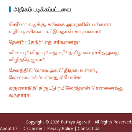
அதிகம் படிக்கப்பட்டவை
செரீனா வழக்கு, கங்கை அமரனின் பங்களா
பறிப்பு; சசிகலா மட்டும்தான் காரணமா?
தேனீர்? தேநீர்? எது சரியானது?
வினாடி? விநாடி? எது சரி? தமிழ் வளர்ச்சித்துறை
விழித்தெழுமா?
சேலத்தில் ‘வாஷ் அவுட்’ திமுக; உள்ளடி
வேலையால் ‘உள்ளதும்’ போச்சு!
கருணாநிதி திருட்டு ரயிலேறிதான் சென்னைக்கு
வந்தாரா?
Copyright © 2026 Puthiya Agarathi. All Rights Reserved.
About Us
|
Disclaimer
|
Privacy Policy
|
Contact Us