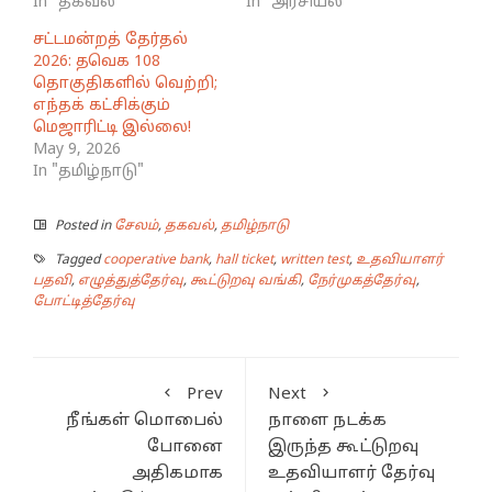
In "தகவல்"
In "அரசியல்"
சட்டமன்றத் தேர்தல்
2026: தவெக 108
தொகுதிகளில் வெற்றி;
எந்தக் கட்சிக்கும்
மெஜாரிட்டி இல்லை!
May 9, 2026
In "தமிழ்நாடு"
Posted in
சேலம்
,
தகவல்
,
தமிழ்நாடு
Tagged
cooperative bank
,
hall ticket
,
written test
,
உதவியாளர்
பதவி
,
எழுத்துத்தேர்வு
,
கூட்டுறவு வங்கி
,
நேர்முகத்தேர்வு
,
போட்டித்தேர்வு
Prev
Next
நீங்கள் மொபைல்
நாளை நடக்க
போனை
இருந்த கூட்டுறவு
அதிகமாக
உதவியாளர் தேர்வு