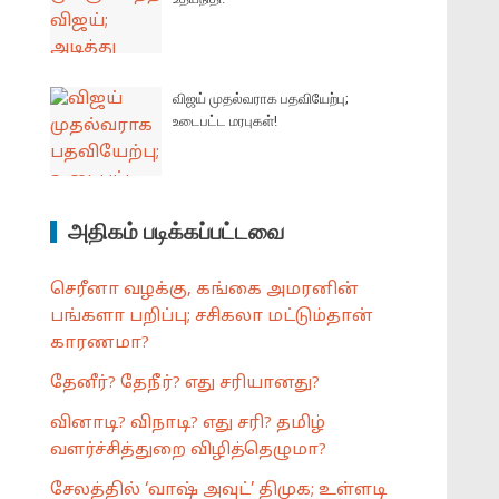
விஜய் முதல்வராக பதவியேற்பு;
உடைபட்ட மரபுகள்!
அதிகம் படிக்கப்பட்டவை
செரீனா வழக்கு, கங்கை அமரனின்
பங்களா பறிப்பு; சசிகலா மட்டும்தான்
காரணமா?
தேனீர்? தேநீர்? எது சரியானது?
வினாடி? விநாடி? எது சரி? தமிழ்
வளர்ச்சித்துறை விழித்தெழுமா?
சேலத்தில் ‘வாஷ் அவுட்’ திமுக; உள்ளடி