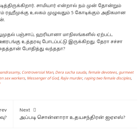
ித்திருக்கிறார். சாமியார் என்றால் நம் முன் தோன்றும்
ாம் ரஹீமுக்கு உலகம் முழுவதும் 5 கோடிக்கும் அதிகமான
ன்.
ததுமுதல் பஞ்சாப், ஹரியானா மாநிலங்களில் ஏற்பட்ட
ஊரடங்கு உத்தரவு போடப்பட்டு இருக்கிறது. தேரா சச்சா
த்தான் போதித்து வந்ததா?
handrasamy
,
Controversial Man
,
Dera sacha sauda
,
female devotees
,
gurmeet
n sex workers
,
Messenger of God
,
Rajiv murder
,
raping two female disciples
,
rev
Next
வு?
அப்படி சொன்னாரா உதயசந்திரன் ஐஏஎஸ்?