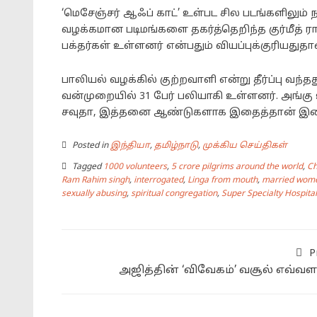
‘மெசேஞ்சர் ஆஃப் காட்’ உள்பட சில படங்களிலும் நட
வழக்கமான படிமங்களை தகர்த்தெறிந்த குர்மீத் ர
பக்தர்கள் உள்ளனர் என்பதும் வியப்புக்குரியதுதா
பாலியல் வழக்கில் குற்றவாளி என்று தீர்ப்பு வந்
வன்முறையில் 31 பேர் பலியாகி உள்ளனர். அங்கு 
சவுதா, இத்தனை ஆண்டுகளாக இதைத்தான் இதை
Posted in
இந்தியா
,
தமிழ்நாடு
,
முக்கிய செய்திகள்
Tagged
1000 volunteers
,
5 crore pilgrims around the world
,
C
Ram Rahim singh
,
interrogated
,
Linga from mouth
,
married wome
sexually abusing
,
spiritual congregation
,
Super Specialty Hospital
P
அஜித்தின் ‘விவேகம்’ வசூல் எவ்வள