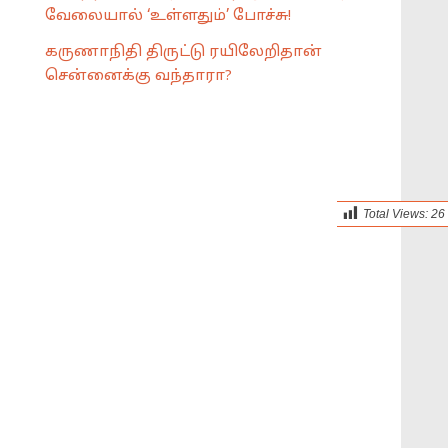
வேலையால் ‘உள்ளதும்’ போச்சு!
கருணாநிதி திருட்டு ரயிலேறிதான்
சென்னைக்கு வந்தாரா?
Total Views:
26