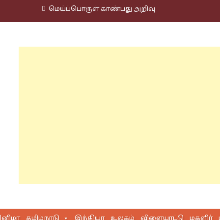
மெய்ப்பொருள் காண்பது அறிவு
ினிமா
தமிழ்நாடு
இந்தியா
உலகம்
விளையாட்டு
மகளிர்