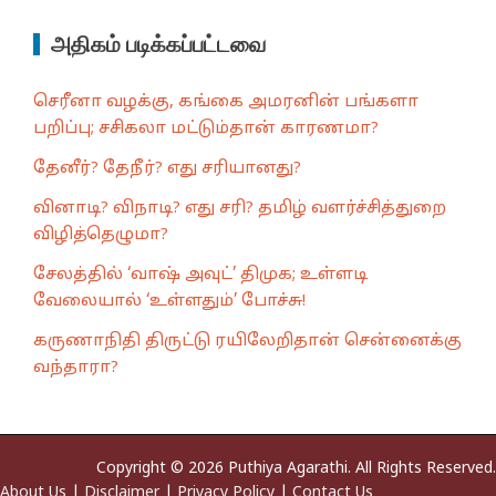
அதிகம் படிக்கப்பட்டவை
செரீனா வழக்கு, கங்கை அமரனின் பங்களா
பறிப்பு; சசிகலா மட்டும்தான் காரணமா?
தேனீர்? தேநீர்? எது சரியானது?
வினாடி? விநாடி? எது சரி? தமிழ் வளர்ச்சித்துறை
விழித்தெழுமா?
சேலத்தில் ‘வாஷ் அவுட்’ திமுக; உள்ளடி
வேலையால் ‘உள்ளதும்’ போச்சு!
கருணாநிதி திருட்டு ரயிலேறிதான் சென்னைக்கு
வந்தாரா?
Copyright © 2026 Puthiya Agarathi. All Rights Reserved.
About Us
|
Disclaimer
|
Privacy Policy
|
Contact Us