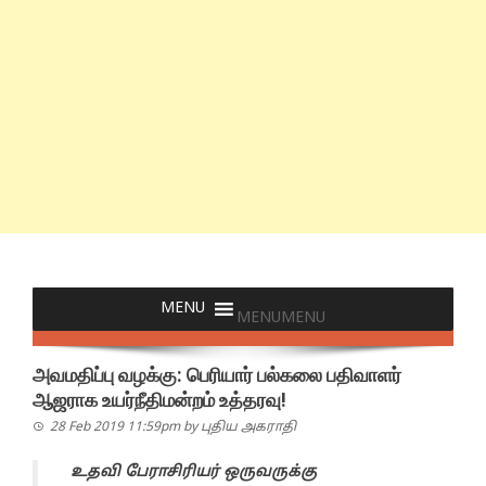
MENU
MENU
அவமதிப்பு வழக்கு: பெரியார் பல்கலை பதிவாளர்
ஆஜராக உயர்நீதிமன்றம் உத்தரவு!
28 Feb 2019 11:59pm
by
புதிய அகராதி
உதவி பேராசிரியர் ஒருவருக்கு