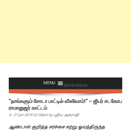
MENU
MENU
”நாங்களும் சோடா பாட்டில் வீசுவோம்!” – ஜீயர் சடகோப
ராமானுஜர் காட்டம்
27 Jan 2018 02:38pm
by
புதிய அகராதி
ஆண்டாள் குறித்த சர்ச்சை சற்று ஓய்ந்திருந்த