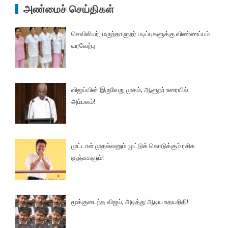
அண்மைச் செய்திகள்
செவிலியர், மருந்தாளுநர் படிப்புகளுக்கு விண்ணப்பம்
வரவேற்பு
விஜய்யின் இருவேறு முகம்; ஆளுநர் உரையில்
அம்பலம்!
முட்டாள் முதல்வனும் முட்டுக் கொடுக்கும் ரசிக
குஞ்சுகளும்!
மூக்குடைந்த விஜய்; அடித்து ஆடிய உதயநிதி!