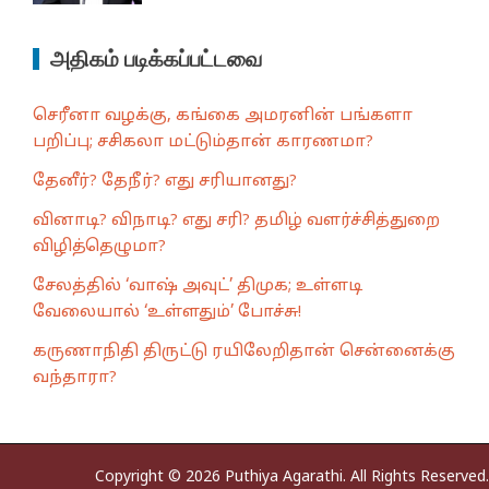
அதிகம் படிக்கப்பட்டவை
செரீனா வழக்கு, கங்கை அமரனின் பங்களா
பறிப்பு; சசிகலா மட்டும்தான் காரணமா?
தேனீர்? தேநீர்? எது சரியானது?
வினாடி? விநாடி? எது சரி? தமிழ் வளர்ச்சித்துறை
விழித்தெழுமா?
சேலத்தில் ‘வாஷ் அவுட்’ திமுக; உள்ளடி
வேலையால் ‘உள்ளதும்’ போச்சு!
கருணாநிதி திருட்டு ரயிலேறிதான் சென்னைக்கு
வந்தாரா?
Copyright © 2026 Puthiya Agarathi. All Rights Reserved.