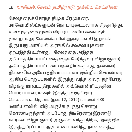
அரசியல்
,
சேலம்
,
தமிழ்நாடு
,
முக்கிய செய்திகள்
சேலத்தைச் சேர்ந்த திமுக பிரமுகரை,
மாவோயிஸ்ட்களுடன் தொடர்புடையவராக சித்தரித்து,
உளவுத்துறை மூலம் மிரட்டிப் பணிய வைக்கும்
மூன்றாம்தர வேலைகளில் ஆளுங்கட்சி இறங்கி
இருப்பது அரசியல் அரங்கில் சலசலப்புகளை
ஏற்படுத்தி உள்ளது. சேலத்தை அடுத்த
அயோத்தியாப்பட்டணத்தைச் சேர்ந்தவர் விஜயகுமார்.
அயோத்தியாப்பட்டணம் ஒன்றியக்கு-ழுத் தலைவர்,
திமுகவில் அயோத்தியாப்பட்டண ஒன்றிய செயலாளர்
ஆகிய பொறுப்புகளில் இருந்து வந்த அவர், தற்போது
கிழக்கு மாவட்ட திமுகவில் அவ்வொன்றியத்தின்
பொறுப்பாளராகவும் இருந்து வருகிறார்.
செவ்வாய்க்கிழமை (நவ. 12, 2019) மாலை 4.30
மணியளவில், வீடு அருகே நடந்து சென்று
கொண்டிருந்தார். அப்போது திடீரென்று இரண்டு
கார்கள் விஜயகுமார் அருகில் வந்து நிற்க, அவற்றில்
இருந்து 'டிப்-டாப்' ஆக உடையணிந்த நான்கைந்து