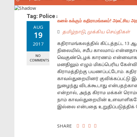
Tag:
Police arrested 9 people including Pr
கனல் கக்கும் கதிராமங்கலம்! அலட்சிய அரச
AUG
தமிழ்நாடு
,
முக்கிய செய்திகள்
19
கதிராமங்கலத்தில் கிட்டத்தட்ட 1
2017
நிலையில், சமீப காலமாய் என்னதான்
NO
வெகுண்டெழக் காரணம் என்னவாக இ
COMMENTS
மனதிலும் எழும் மிகப்பெரிய கேள்வ
கிராமத்திற்கு பயணப்பட்டோம். கதிர
காவல்துறையினர் குவிக்கப்பட்டு இ
நுழைந்து விடக்கூடாது என்பதற்கான
என்றால், அந்த கிராம மக்கள் ரொம்
நாம் காவல்துறையின் உளவாளிகள
இல்லை என்பதை உறுதிப்படுத்திக் 
SHARE