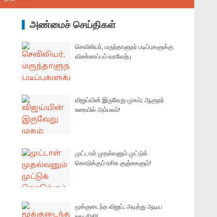
அண்மைச் செய்திகள்
செவிலியர், மருந்தாளுநர் படிப்புகளுக்கு
விண்ணப்பம் வரவேற்பு
விஜய்யின் இருவேறு முகம்; ஆளுநர்
உரையில் அம்பலம்!
முட்டாள் முதல்வனும் முட்டுக்
கொடுக்கும் ரசிக குஞ்சுகளும்!
மூக்குடைந்த விஜய்; அடித்து ஆடிய
உதயநிதி!