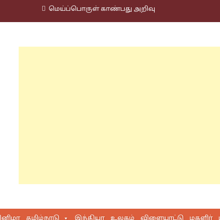
மெய்ப்பொருள் காண்பது அறிவு
ினிமா
தமிழ்நாடு
இந்தியா
உலகம்
விளையாட்டு
மகளிர்