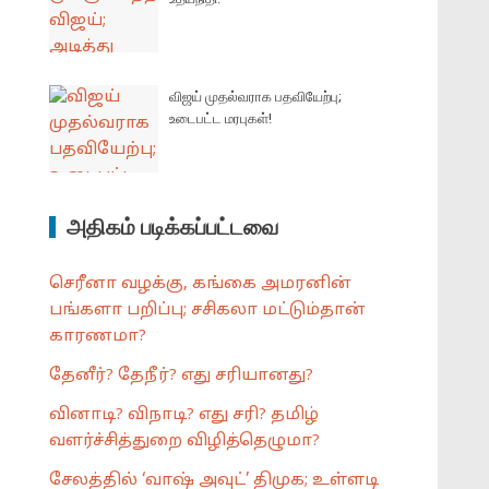
விஜய் முதல்வராக பதவியேற்பு;
உடைபட்ட மரபுகள்!
அதிகம் படிக்கப்பட்டவை
செரீனா வழக்கு, கங்கை அமரனின்
பங்களா பறிப்பு; சசிகலா மட்டும்தான்
காரணமா?
தேனீர்? தேநீர்? எது சரியானது?
வினாடி? விநாடி? எது சரி? தமிழ்
வளர்ச்சித்துறை விழித்தெழுமா?
சேலத்தில் ‘வாஷ் அவுட்’ திமுக; உள்ளடி