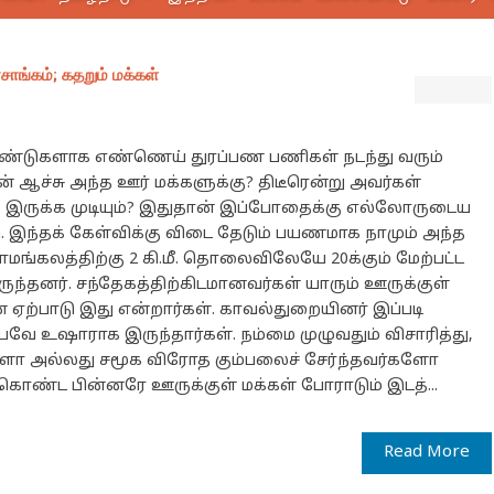
ofessor Jayaraman
ாங்கம்; கதறும் மக்கள்
3 ஆண்டுகளாக எண்ணெய் துரப்பண பணிகள் நடந்து வரும்
 ஆச்சு அந்த ஊர் மக்களுக்கு? திடீரென்று அவர்கள்
ருக்க முடியும்? இதுதான் இப்போதைக்கு எல்லோருடைய
ி. இந்தக் கேள்விக்கு விடை தேடும் பயணமாக நாமும் அந்த
ாமங்கலத்திற்கு 2 கி.மீ. தொலைவிலேயே 20க்கும் மேற்பட்ட
ருந்தனர். சந்தேகத்திற்கிடமானவர்கள் யாரும் ஊருக்குள்
 ஏற்பாடு இது என்றார்கள். காவல்துறையினர் இப்படி
பவே உஷாராக இருந்தார்கள். நம்மை முழுவதும் விசாரித்து,
ோ அல்லது சமூக விரோத கும்பலைச் சேர்ந்தவர்களோ
கொண்ட பின்னரே ஊருக்குள் மக்கள் போராடும் இடத்...
Read More