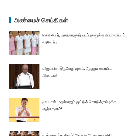
அண்மைச் செய்திகள்
செவிலியர், மருந்தாளுநர் படிப்புகளுக்கு விண்ணப்பம்
வரவேற்பு
விஜய்யின் இருவேறு முகம்; ஆளுநர் உரையில்
அம்பலம்!
முட்டாள் முதல்வனும் முட்டுக் கொடுக்கும் ரசிக
குஞ்சுகளும்!
மூக்குடைந்த விஜய்; அடித்து ஆடிய உதயநிதி!