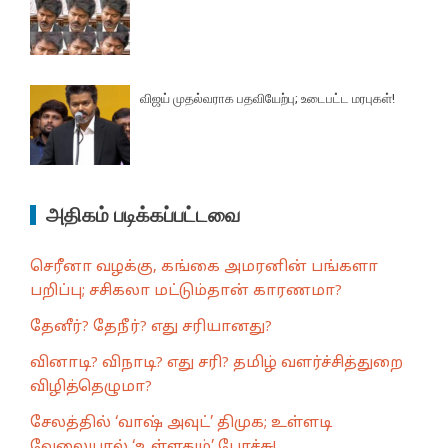
விஜய் முதல்வராக பதவியேற்பு; உடைபட்ட மரபுகள்!
அதிகம் படிக்கப்பட்டவை
செரீனா வழக்கு, கங்கை அமரனின் பங்களா
பறிப்பு; சசிகலா மட்டும்தான் காரணமா?
தேனீர்? தேநீர்? எது சரியானது?
வினாடி? விநாடி? எது சரி? தமிழ் வளர்ச்சித்துறை
விழித்தெழுமா?
சேலத்தில் ‘வாஷ் அவுட்’ திமுக; உள்ளடி
வேலையால் ‘உள்ளதும்’ போச்சு!