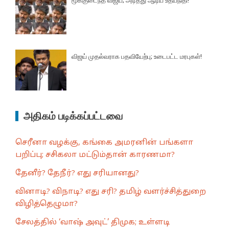
மூக்குடைந்த விஜய்; அடித்து ஆடிய உதயநிதி!
விஜய் முதல்வராக பதவியேற்பு; உடைபட்ட மரபுகள்!
அதிகம் படிக்கப்பட்டவை
செரீனா வழக்கு, கங்கை அமரனின் பங்களா
பறிப்பு; சசிகலா மட்டும்தான் காரணமா?
தேனீர்? தேநீர்? எது சரியானது?
வினாடி? விநாடி? எது சரி? தமிழ் வளர்ச்சித்துறை
விழித்தெழுமா?
சேலத்தில் ‘வாஷ் அவுட்’ திமுக; உள்ளடி