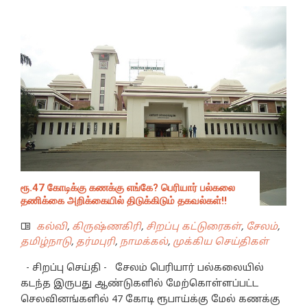
ரூ.47 கோடிக்கு கணக்கு எங்கே? பெரியார் பல்கலை
தணிக்கை அறிக்கையில் திடுக்கிடும் தகவல்கள்!!
கல்வி
,
கிருஷ்ணகிரி
,
சிறப்பு கட்டுரைகள்
,
சேலம்
,
தமிழ்நாடு
,
தர்மபுரி
,
நாமக்கல்
,
முக்கிய செய்திகள்
- சிறப்பு செய்தி - சேலம் பெரியார் பல்கலையில்
கடந்த இருபது ஆண்டுகளில் மேற்கொள்ளப்பட்ட
செலவினங்களில் 47 கோடி ரூபாய்க்கு மேல் கணக்கு