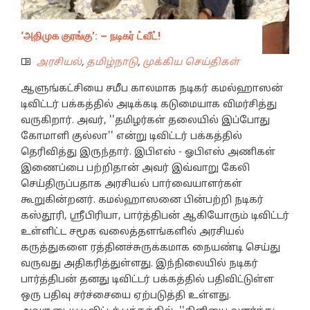
‘அதிமுக குரங்கு’: – நடிகர் ட்வீட்!
அரசியல்
,
தமிழ்நாடு
,
முக்கிய செய்திகள்
ஆளுங்கட்சியை சமீப காலமாக நடிகர் கமல்ஹாஸன்
டிவிட்டர் பக்கத்தில் அடிக்கடி கடுமையாக விமர்சித்து
வருகிறார். அவர், ''தமிழர்கள் தலையில் இப்போது
கோமாளி குல்லா'' என்று டிவிட்டர் பக்கத்தில்
தெரிவித்து இருந்தார். இபிஎஸ் - ஓபிஎஸ் அணிகள்
இணைப்பை பற்றிதான் அவர் இவ்வாறு கேலி
செய்திருப்பதாக அரசியல் பார்வையாளர்கள்
கூறுகின்றனர். கமல்ஹாஸனை பின்பற்றி நடிகர்
கஸ்தூரி, ஸ்ரீபிரியா, பார்த்திபன் ஆகியோரும் டிவிட்டர்
உள்ளிட்ட சமூக வலைத்தளங்களில் அரசியல்
கருத்துகளை ரத்தினச்சுருக்கமாக நையண்டி செய்து
வருவது அதிகரித்துள்ளது. இந்நிலையில் நடிகர்
பார்த்திபன் தனது டிவிட்டர் பக்கத்தில் பதிவிட்டுள்ள
ஒரு பதிவு சர்ச்சையை ஏற்படுத்தி உள்ளது.