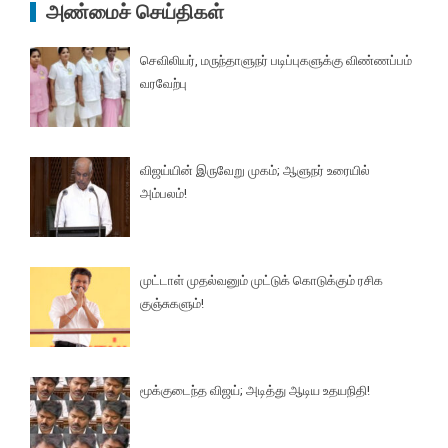
அண்மைச் செய்திகள்
செவிலியர், மருந்தாளுநர் படிப்புகளுக்கு விண்ணப்பம்
வரவேற்பு
விஜய்யின் இருவேறு முகம்; ஆளுநர் உரையில்
அம்பலம்!
முட்டாள் முதல்வனும் முட்டுக் கொடுக்கும் ரசிக
குஞ்சுகளும்!
மூக்குடைந்த விஜய்; அடித்து ஆடிய உதயநிதி!