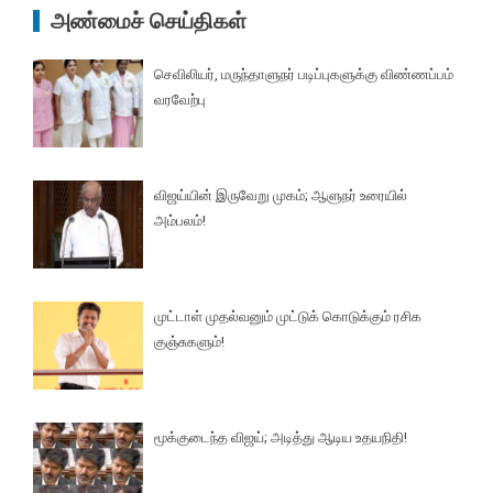
அண்மைச் செய்திகள்
செவிலியர், மருந்தாளுநர் படிப்புகளுக்கு விண்ணப்பம்
வரவேற்பு
விஜய்யின் இருவேறு முகம்; ஆளுநர் உரையில்
அம்பலம்!
முட்டாள் முதல்வனும் முட்டுக் கொடுக்கும் ரசிக
குஞ்சுகளும்!
மூக்குடைந்த விஜய்; அடித்து ஆடிய உதயநிதி!