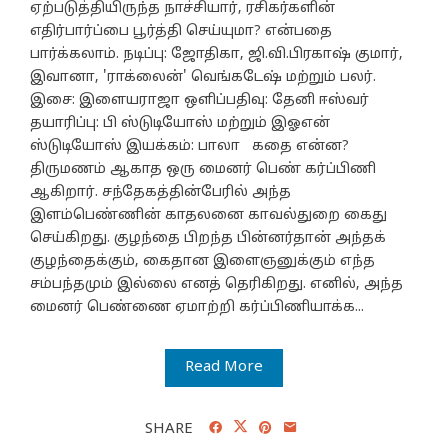
ஏற்படுத்தியிருந்த நாச்சியார், ரசிகர்களின்
எதிர்பார்ப்பை பூர்த்தி செய்யுமா? என்பதை
பார்க்கலாம். நடிப்பு: ஜோதிகா, ஜி.வி.பிரகாஷ் குமார்,
இவானா, 'ராக்லைன்' வெங்கடேஷ் மற்றும் பலர்.
இசை: இளையராஜா ஒளிப்பதிவு: தேனி ஈஸ்வர்
தயாரிப்பு: பி ஸ்டுடியோஸ் மற்றும் இஓஎன்
ஸ்டுடியோஸ் இயக்கம்: பாலா கதை என்ன?
திருமணம் ஆகாத ஒரு மைனர் பெண் கர்ப்பிணி
ஆகிறார். சந்தேகத்தின்பேரில் அந்த
இளம்பெண்ணின் காதலனை காவல்துறை கைது
செய்கிறது. குழந்தை பிறந்த பின்னர்தான் அந்தக்
குழந்தைக்கும், கைதான இளைஞனுக்கும் எந்த
சம்பந்தமும் இல்லை எனத் தெரிகிறது. எனில், அந்த
மைனர் பெண்ணை ஏமாற்றி கர்ப்பிணியாக்க...
Read More
SHARE