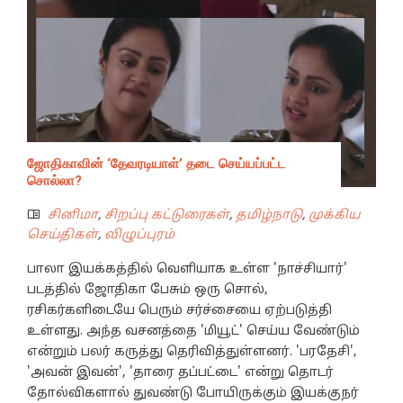
ஜோதிகாவின் ‘தேவரடியாள்’ தடை செய்யப்பட்ட
சொல்லா?
சினிமா
,
சிறப்பு கட்டுரைகள்
,
தமிழ்நாடு
,
முக்கிய
செய்திகள்
,
விழுப்புரம்
பாலா இயக்கத்தில் வெளியாக உள்ள 'நாச்சியார்'
படத்தில் ஜோதிகா பேசும் ஒரு சொல்,
ரசிகர்களிடையே பெரும் சர்ச்சையை ஏற்படுத்தி
உள்ளது. அந்த வசனத்தை 'மியூட்' செய்ய வேண்டும்
என்றும் பலர் கருத்து தெரிவித்துள்ளனர். 'பரதேசி',
'அவன் இவன்', 'தாரை தப்பட்டை' என்று தொடர்
தோல்விகளால் துவண்டு போயிருக்கும் இயக்குநர்