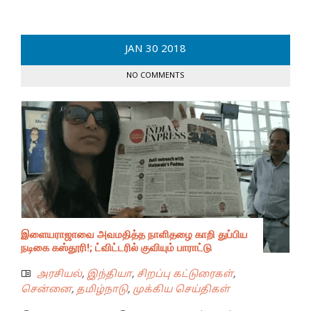
JAN
30
2018
NO COMMENTS
இளையராஜாவை அவமதித்த நாளிதழை காறி துப்பிய
நடிகை கஸ்தூரி!; ட்விட்டரில் குவியும் பாராட்டு
அரசியல்
,
இந்தியா
,
சிறப்பு கட்டுரைகள்
,
சென்னை
,
தமிழ்நாடு
,
முக்கிய செய்திகள்