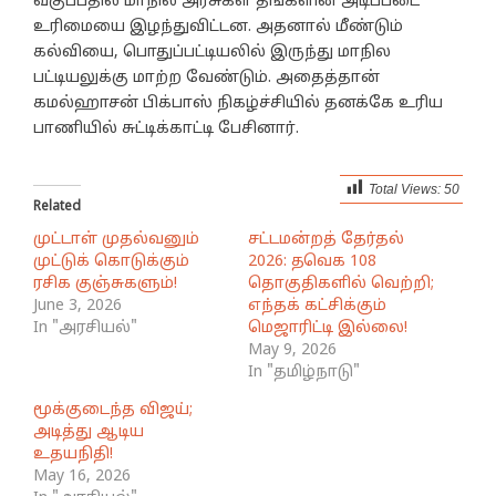
வகுப்பதில் மாநில அரசுகள் தங்களின் அடிப்படை
உரிமையை இழந்துவிட்டன. அதனால் மீண்டும்
கல்வியை, பொதுப்பட்டியலில் இருந்து மாநில
பட்டியலுக்கு மாற்ற வேண்டும். அதைத்தான்
கமல்ஹாசன் பிக்பாஸ் நிகழ்ச்சியில் தனக்கே உரிய
பாணியில் சுட்டிக்காட்டி பேசினார்.
Total Views:
50
Related
முட்டாள் முதல்வனும்
சட்டமன்றத் தேர்தல்
முட்டுக் கொடுக்கும்
2026: தவெக 108
ரசிக குஞ்சுகளும்!
தொகுதிகளில் வெற்றி;
June 3, 2026
எந்தக் கட்சிக்கும்
In "அரசியல்"
மெஜாரிட்டி இல்லை!
May 9, 2026
In "தமிழ்நாடு"
மூக்குடைந்த விஜய்;
அடித்து ஆடிய
உதயநிதி!
May 16, 2026