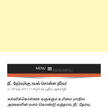
MENU
MENU
நீட் தேர்வுக்கு கமல் சொன்ன தீர்வு!
09 Sep 2017 11:45pm
by
புதிய அகராதி
கல்விக்கொள்கை வகுக்கும் உரிமை மாநில
அரசுகளின் வசம் கொண்டு வந்தால், நீட் தேர்வு