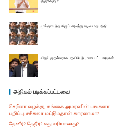
குஞ்சுகளும்!
மூக்குடைந்த விஜய்; அடித்து ஆடிய உதயநிதி!
விஜய் முதல்வராக பதவியேற்பு; உடைபட்ட மரபுகள்!
அதிகம் படிக்கப்பட்டவை
செரீனா வழக்கு, கங்கை அமரனின் பங்களா
பறிப்பு; சசிகலா மட்டும்தான் காரணமா?
தேனீர்? தேநீர்? எது சரியானது?