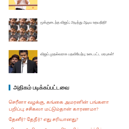
மூக்குடைந்த விஜய்; அடித்து ஆடிய உதயநிதி!
விஜய் முதல்வராக பதவியேற்பு; உடைபட்ட மரபுகள்!
அதிகம் படிக்கப்பட்டவை
செரீனா வழக்கு, கங்கை அமரனின் பங்களா
பறிப்பு; சசிகலா மட்டும்தான் காரணமா?
தேனீர்? தேநீர்? எது சரியானது?