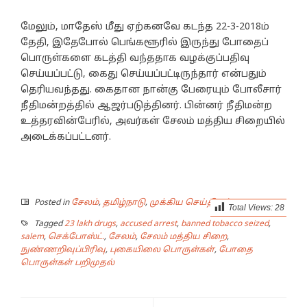
மேலும், மாதேஸ் மீது ஏற்கனவே கடந்த 22-3-2018ம்
தேதி, இதேபோல் பெங்களூரில் இருந்து போதைப்
பொருள்களை கடத்தி வந்ததாக வழக்குப்பதிவு
செய்யப்பட்டு, கைது செய்யப்பட்டிருந்தார் என்பதும்
தெரியவந்தது. கைதான நான்கு பேரையும் போலீசார்
நீதிமன்றத்தில் ஆஜர்படுத்தினர். பின்னர் நீதிமன்ற
உத்தரவின்பேரில், அவர்கள் சேலம் மத்திய சிறையில்
அடைக்கப்பட்டனர்.
Posted in
சேலம்
,
தமிழ்நாடு
,
முக்கிய செய்திகள்
Total Views:
28
Tagged
23 lakh drugs
,
accused arrest
,
banned tobacco seized
,
salem
,
செக்போஸ்ட்.
,
சேலம்
,
சேலம் மத்திய சிறை
,
நுண்ணறிவுப்பிரிவு
,
புகையிலை பொருள்கள்
,
போதை
பொருள்கள் பறிமுதல்