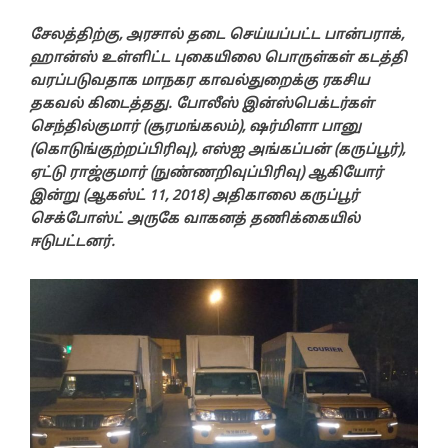
சேலத்திற்கு, அரசால் தடை செய்யப்பட்ட பான்பராக்,
ஹான்ஸ் உள்ளிட்ட புகையிலை பொருள்கள் கடத்தி
வரப்படுவதாக மாநகர காவல்துறைக்கு ரகசிய
தகவல் கிடைத்தது. போலீஸ் இன்ஸ்பெக்டர்கள்
செந்தில்குமார் (சூரமங்கலம்), ஷர்மிளா பானு
(கொடுங்குற்றப்பிரிவு), எஸ்ஐ அங்கப்பன் (கருப்பூர்),
ஏட்டு ராஜ்குமார் (நுண்ணறிவுப்பிரிவு) ஆகியோர்
இன்று (ஆகஸ்ட் 11, 2018) அதிகாலை கருப்பூர்
செக்போஸ்ட் அருகே வாகனத் தணிக்கையில்
ஈடுபட்டனர்.