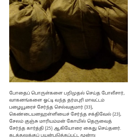
போதைப் பொருள்களை பறிமுதல் செய்த போலீசார்,
வாகனங்களை ஓட்டி வந்த தர்மபுரி மாவட்டம்
பழையூரைச் சேர்ந்த செல்வகுமார் (33),
கெண்டையனஹள்ளியைச் சேர்ந்த சக்திவேல் (23),
சேலம் குஞ்சு மாரியம்மன் கோயில் தெருவைத்
சேர்ந்த கார்த்தி (25) ஆகியோரை கைது செய்தனர்.
கடத்தலுக்குப் பயன்படுத்தப்பட்ட மூன்று