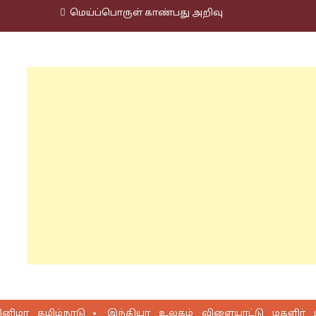
மெய்ப்பொருள் காண்பது அறிவு
ினிமா
தமிழ்நாடு
இந்தியா
உலகம்
விளையாட்டு
மகளிர்