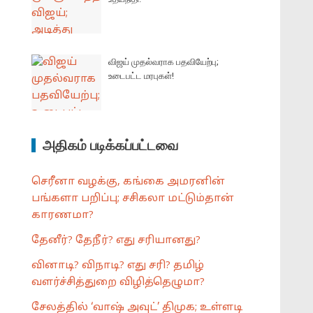
விஜய் முதல்வராக பதவியேற்பு;
உடைபட்ட மரபுகள்!
அதிகம் படிக்கப்பட்டவை
செரீனா வழக்கு, கங்கை அமரனின்
பங்களா பறிப்பு; சசிகலா மட்டும்தான்
காரணமா?
தேனீர்? தேநீர்? எது சரியானது?
வினாடி? விநாடி? எது சரி? தமிழ்
வளர்ச்சித்துறை விழித்தெழுமா?
சேலத்தில் ‘வாஷ் அவுட்’ திமுக; உள்ளடி