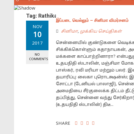
Tag:
Rathika
இப்படை வெல்லும் – சினிமா விமர்சனம்
NOV
சினிமா
,
முக்கிய செய்திகள்
10
சென்னையில் குண்டுகளை வெடிக்கச
2017
சிக்கிக்கொள்ளும் கதாநாயகன், அவரி
NO
மக்களை காப்பாற்றினாரா? என்பதுதா
COMMENTS
உதயநிதி ஸ்டாலின், மஞ்சிமா மோகன்
பாஸ்கர், ரவி மரியா மற்றும் பலர். இசை:
தயாரிப்பு: லைகா புரொடக்ஷன்ஸ்;
சோட்டா (டேனியல் பாலாஜி), சென்ன
அமைதியை சீர்குலைக்க திட்டம் தீட
தப்பித்து, சென்னை வந்து சேர்கிற
(உதயநிதி ஸ்டாலின்) திடீ...
SHARE