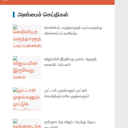
அண்மைச் செய்திகள்
செவிலியர், மருந்தாளுநர் படிப்புகளுக்கு
விண்ணப்பம் வரவேற்பு
விஜய்யின் இருவேறு முகம்; ஆளுநர்
உரையில் அம்பலம்!
முட்டாள் முதல்வனும் முட்டுக்
கொடுக்கும் ரசிக குஞ்சுகளும்!
மூக்குடைந்த விஜய்; அடித்து ஆடிய
உதயநிதி!