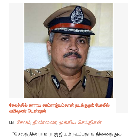
சேலத்தில் சாராய சாம்ராஜ்யம்தான் நடக்குது!; போலீஸ்
கமிஷனர் டென்ஷன்
சேலம்
,
திண்ணை
,
முக்கிய செய்திகள்
''சேலத்தில் ராம ராஜ்ஜியம் நடப்பதாக நினைத்துக்