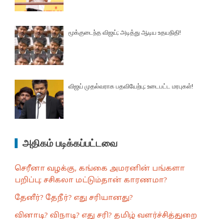
மூக்குடைந்த விஜய்; அடித்து ஆடிய உதயநிதி!
விஜய் முதல்வராக பதவியேற்பு; உடைபட்ட மரபுகள்!
அதிகம் படிக்கப்பட்டவை
செரீனா வழக்கு, கங்கை அமரனின் பங்களா
பறிப்பு; சசிகலா மட்டும்தான் காரணமா?
தேனீர்? தேநீர்? எது சரியானது?
வினாடி? விநாடி? எது சரி? தமிழ் வளர்ச்சித்துறை