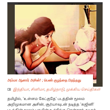
அம்மா ஆனார் அசின்! ; பெண் குழந்தை பிறந்தது
இந்தியா
,
சினிமா
,
தமிழ்நாடு
,
முக்கிய செய்திகள்
தமிழில், 'உள்ளம் கேட்குதே' படத்தின் மூலம்
அறிமுகமான அசின், சூர்யாவுடன் நடித்த 'கஜினி'