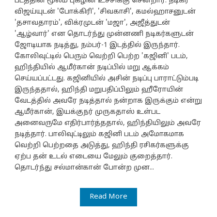
படத்தின் மூலம் புகழின் உச்சிக்கு சென்றார். நடிகர்
விஜய்யுடன் 'போக்கிரி', 'சிவகாசி', கமல்ஹாசனுடன்
'தசாவதாரம்', விக்ரமுடன் 'மஜா', அஜீத்துடன்
'ஆழ்வார்' என தொடர்ந்து முன்னணி நடிகர்களுடன்
ஜோடியாக நடித்து, நம்பர்-1 இடத்தில் இருந்தார்.
கோலிவுட்டில் பெரும் வெற்றி பெற்ற 'கஜினி' படம்,
ஹிந்தியில் ஆமீர்கான் நடிப்பில் மறு ஆக்கம்
செய்யப்பட்டது. கஜினியில் அசின் நடிப்பு பாராட்டும்படி
இருந்ததால், ஹிந்தி மறுபதிப்பிலும் ஹீரோயின்
வேடத்தில் அவரே நடித்தால் நன்றாக இருக்கும் என்று
ஆமீர்கான், இயக்குநர் முருகதாஸ் உள்பட
அனைவருமே எதிர்பார்த்ததால், ஹிந்தியிலும் அவரே
நடித்தார். பாலிவுட்டிலும் கஜினி படம் அமோகமாக
வெற்றி பெற்றதை அடுத்து, ஹிந்தி ரசிகர்களுக்கு
ஏற்ப தன் உடல் எடையை மேலும் குறைத்தார்.
தொடர்ந்து சல்மான்கான் போன்ற முன...
Read More