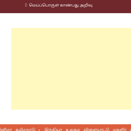
மெய்ப்பொருள் காண்பது அறிவு
ினிமா
தமிழ்நாடு
இந்தியா
உலகம்
விளையாட்டு
மகளிர்