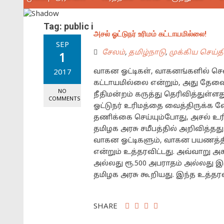
Tag:
public interest litigation
அசல் ஓட்டுநர் உரிமம் கட்டாயமில்லை!
SEP
சேலம்
,
தமிழ்நாடு
,
முக்கிய செய்த
1
வாகன ஓட்டிகள், வாகனங்களில் செ
2017
கட்டாயமில்லை என்றும், அது தேவ
NO
நீதிமன்றம் கருத்து தெரிவித்துள்ளத
COMMENTS
ஓட்டுநர் உரிமத்தை வைத்திருக்க 
தணிக்கை செய்யும்போது, அசல் உரிமத
தமிழக அரசு சமீபத்தில் அறிவித்தது
வாகன ஓட்டிகளும், வாகன பயணத்தி
என்றும் உத்தரவிட்டது. அவ்வாறு அ
அல்லது ரூ.500 அபராதம் அல்லது இ
தமிழக அரசு கூறியது. இந்த உத்தரவ
SHARE