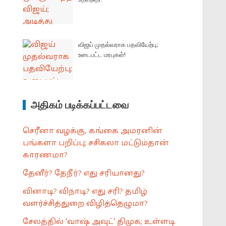
விஜய் முதல்வராக பதவியேற்பு;
உடைபட்ட மரபுகள்!
அதிகம் படிக்கப்பட்டவை
செரீனா வழக்கு, கங்கை அமரனின்
பங்களா பறிப்பு; சசிகலா மட்டும்தான்
காரணமா?
தேனீர்? தேநீர்? எது சரியானது?
வினாடி? விநாடி? எது சரி? தமிழ்
வளர்ச்சித்துறை விழித்தெழுமா?
சேலத்தில் ‘வாஷ் அவுட்’ திமுக; உள்ளடி