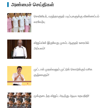
அண்மைச் செய்திகள்
செவிலியர், மருந்தாளுநர் படிப்புகளுக்கு விண்ணப்பம்
வரவேற்பு
விஜய்யின் இருவேறு முகம்; ஆளுநர் உரையில்
அம்பலம்!
முட்டாள் முதல்வனும் முட்டுக் கொடுக்கும் ரசிக
குஞ்சுகளும்!
மூக்குடைந்த விஜய்; அடித்து ஆடிய உதயநிதி!