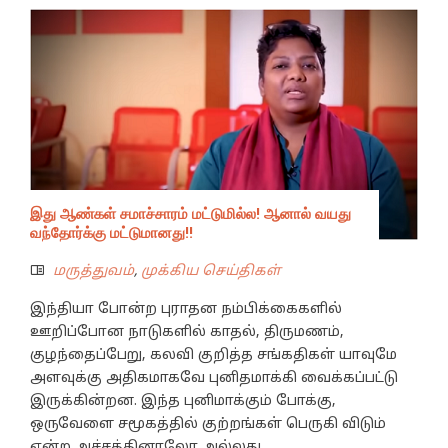
இது ஆண்கள் சமாச்சாரம் மட்டுமில்ல! ஆனால் வயது
வந்தோர்க்கு மட்டுமானது!!
மருத்துவம்
,
முக்கிய செய்திகள்
இந்தியா போன்ற புராதன நம்பிக்கைகளில்
ஊறிப்போன நாடுகளில் காதல், திருமணம்,
குழந்தைப்பேறு, கலவி குறித்த சங்கதிகள் யாவுமே
அளவுக்கு அதிகமாகவே புனிதமாக்கி வைக்கப்பட்டு
இருக்கின்றன. இந்த புனிமாக்கும் போக்கு,
ஒருவேளை சமூகத்தில் குற்றங்கள் பெருகி விடும்
என்ற அச்சத்தினாலோ அல்லது