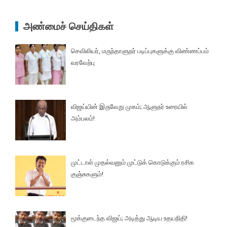
அண்மைச் செய்திகள்
செவிலியர், மருந்தாளுநர் படிப்புகளுக்கு விண்ணப்பம்
வரவேற்பு
விஜய்யின் இருவேறு முகம்; ஆளுநர் உரையில்
அம்பலம்!
முட்டாள் முதல்வனும் முட்டுக் கொடுக்கும் ரசிக
குஞ்சுகளும்!
மூக்குடைந்த விஜய்; அடித்து ஆடிய உதயநிதி!