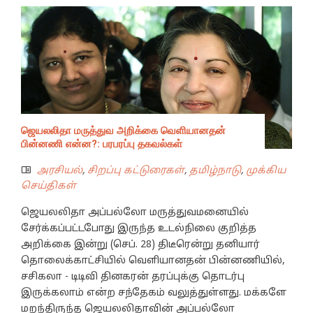
ஜெயலலிதா மருத்துவ அறிக்கை வெளியானதன்
பின்னணி என்ன?: பரபரப்பு தகவல்கள்
அரசியல்
,
சிறப்பு கட்டுரைகள்
,
தமிழ்நாடு
,
முக்கிய
செய்திகள்
ஜெயலலிதா அப்பல்லோ மருத்துவமனையில்
சேர்க்கப்பட்டபோது இருந்த உடல்நிலை குறித்த
அறிக்கை இன்று (செப். 28) திடீரென்று தனியார்
தொலைக்காட்சியில் வெளியானதன் பின்னணியில்,
சசிகலா - டிடிவி தினகரன் தரப்புக்கு தொடர்பு
இருக்கலாம் என்ற சந்தேகம் வலுத்துள்ளது. மக்களே
மறந்திருந்த ஜெயலலிதாவின் அப்பல்லோ