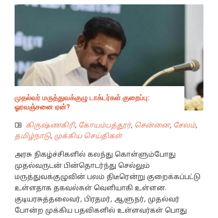
முதல்வர் மருத்துவக்குழு டாக்டர்கள் குறைப்பு:
ஓரவஞ்சனை ஏன்?
கிருஷ்ணகிரி
,
கோயம்பத்தூர்
,
சென்னை
,
சேலம்
,
தமிழ்நாடு
,
முக்கிய செய்திகள்
அரசு நிகழ்ச்சிகளில் கலந்து கொள்ளும்போது
முதல்வருடன் பின்தொடர்ந்து செல்லும்
மருத்துவக்குழுவின் பலம் திடீரென்று குறைக்கப்பட்டு
உள்ளதாக தகவல்கள் வெளியாகி உள்ளன.
குடியரசுத்தலைவர், பிரதமர், ஆளுநர், முதல்வர்
போன்ற முக்கிய பதவிகளில் உள்ளவர்கள் பொது