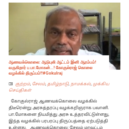
ஆணவக்கொலை: ஆடுபுலி ஆட்டம் இனி ஆரம்பம்!
வருகிறார் ப.பா.மோகன்…! கோகுல்ராஜ் கொலை
வழக்கில் திருப்பம்!!#Gokulraj
குற்றம்
,
சேலம்
,
தமிழ்நாடு
,
நாமக்கல்
,
முக்கிய
செய்திகள்
கோகுல்ராஜ் ஆணவக்கொலை வழக்கில்
திடீரென்று அரசுத்தரப்பு வழக்கறிஞராக பவானி.
பா.மோகனை நியமித்து அரசு உத்தரவிட்டுள்ளது,
இந்த வழக்கில் பரபரப்பு திருப்பத்தை ஏற்படுத்தி
உள்ளது. ஆணவக்கொலை: சேலம் மாவட்டம்