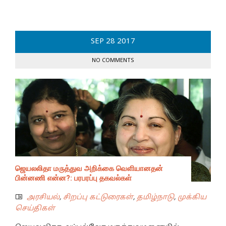
SEP
28
2017
NO COMMENTS
ஜெயலலிதா மருத்துவ அறிக்கை வெளியானதன்
பின்னணி என்ன?: பரபரப்பு தகவல்கள்
அரசியல்
,
சிறப்பு கட்டுரைகள்
,
தமிழ்நாடு
,
முக்கிய
செய்திகள்