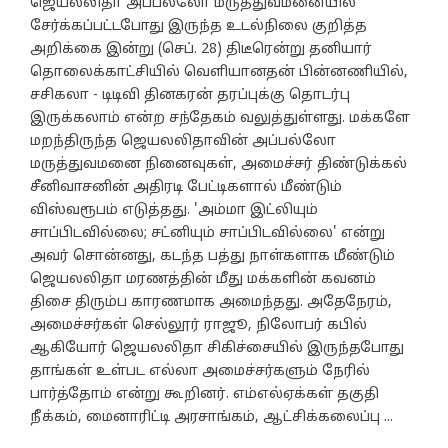
ஜெயலலிதா அப்பல்லோ மருத்துவமனையில்
சேர்க்கப்பட்டபோது இருந்த உடல்நிலை குறித்த
அறிக்கை இன்று (செப். 28) திடீரென்று தனியார்
தொலைக்காட்சியில் வெளியானதன் பின்னணியில்,
சசிகலா - டிடிவி தினகரன் தரப்புக்கு தொடர்பு
இருக்கலாம் என்ற சந்தேகம் வலுத்துள்ளது. மக்களே
மறந்திருந்த ஜெயலலிதாவின் அப்பல்லோ
மருத்துவமனை நினைவுகள், அமைச்சர் திண்டுக்கல்
சீனிவாசனின் அதிரடி பேட்டிகளால் மீண்டும்
விஸ்வரூபம் எடுத்தது. 'அம்மா இட்லியும்
சாப்பிடவில்லை; சட்னியும் சாப்பிடவில்லை' என்று
அவர் சொன்னது, கடந்த பத்து நாள்களாக மீண்டும்
ஜெயலலிதா மரணத்தின் மீது மக்களின் கவனம்
திசை திரும்ப காரணமாக அமைந்தது. அதேநேரம்,
அமைச்சர்கள் செல்லூர் ராஜூ, நிலோபர் கபில்
ஆகியோர் ஜெயலலிதா சிகிச்சையில் இருந்தபோது
தாங்கள் உள்பட எல்லா அமைச்சர்களும் நேரில்
பார்த்தோம் என்று கூறினர். எம்எல்ஏக்கள் தகுதி
நீக்கம், மைனாரிட்டி அரசாங்கம், ஆட்சிக்கலைப்பு ...