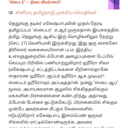
‘ஸ்பைடர்’ – திரை விமர்சனம்!
சினிமா
,
தமிழ்நாடு
,
முக்கிய செய்திகள்
தெலுங்கு நடிகர் மகேஷ்பாபுவின் முதல் நேரடி
தமிழ்ப்படம் 'ஸ்பைடர்'. ஏ.ஆர்.முருகதாஸ் இயக்கத்தில்
தமிழ், தெலுங்கு ஆகிய இரு மொழிகளிலும் நேற்று
(செப். 27) வெளியாகி இருக்கிறது. இது ஒரு சைக்கோ
திரில்லர் வகைமையிலான படம். இந்திய
உளவுத்துறையில் ஃபோன் அழைப்புகளை டேப்பிங்
செய்யும் பிரிவில் பணியாற்றுகிறார் ஹீரோ சிவா
(மகேஷ்பாபு). சட்டத்திட்டங்களை மீறினால்தானே
சாதாரண ஹீரோ, சூப்பர் ஹீரோ ஆக முடியும்?.
ஸ்பைடர் ஹீரோவும் அப்படித்தான். தனது 'ஸ்பை ஆப்'
மூலம், அபாயகரமான சூழலில் சிக்கித்தவிக்கும்
மக்களின் பிரச்னைகளை கண்டறிந்து, அதாவது
ஃபோன் பேச்சை ஒட்டுக்கேட்டு, பிரச்னையில் சிக்கும்
முன்பே அவர்களை மீட்கும் வேலைகளில்
ஈடுபடுகிறார் மகேஷ்பாபு. இளம்பெண் ஒருவர்
சிக்கலில் மாட்டிக்கொண்டிருக்க, அவரை