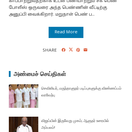
காப்பாற்றுவதற்காக உடன் பணியாற்றும் சக பெண்
போலீஸ் ஒருவரை அந்த பெண்ணின் வீட்டிற்கு
அனுப்பி வைக்கிறார். மறுநாள் பெண் ப...
Read More
SHARE
அண்மைச் செய்திகள்
செவிலியர், மருந்தாளுநர் படிப்புகளுக்கு விண்ணப்பம்
வரவேற்பு
விஜய்யின் இருவேறு முகம்; ஆளுநர் உரையில்
அம்பலம்!