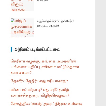
விஜய் முதல்வராக பதவியேற்பு;
உடைபட்ட மரபுகள்!
அதிகம் படிக்கப்பட்டவை
செரீனா வழக்கு, கங்கை அமரனின்
பங்களா பறிப்பு; சசிகலா மட்டும்தான்
காரணமா?
தேனீர்? தேநீர்? எது சரியானது?
வினாடி? விநாடி? எது சரி? தமிழ்
வளர்ச்சித்துறை விழித்தெழுமா?
சேலத்தில் ‘வாஷ் அவுட்’ திமுக; உள்ளடி