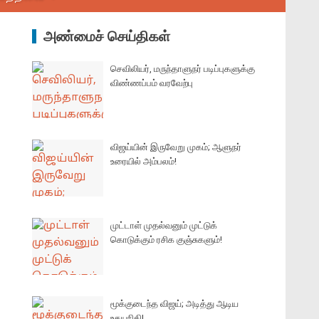
அண்மைச் செய்திகள்
செவிலியர், மருந்தாளுநர் படிப்புகளுக்கு
விண்ணப்பம் வரவேற்பு
விஜய்யின் இருவேறு முகம்; ஆளுநர்
உரையில் அம்பலம்!
முட்டாள் முதல்வனும் முட்டுக்
கொடுக்கும் ரசிக குஞ்சுகளும்!
மூக்குடைந்த விஜய்; அடித்து ஆடிய
உதயநிதி!