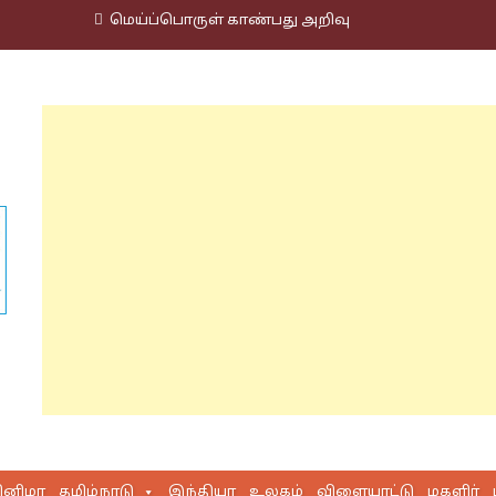
மெய்ப்பொருள் காண்பது அறிவு
ினிமா
தமிழ்நாடு
இந்தியா
உலகம்
விளையாட்டு
மகளிர்