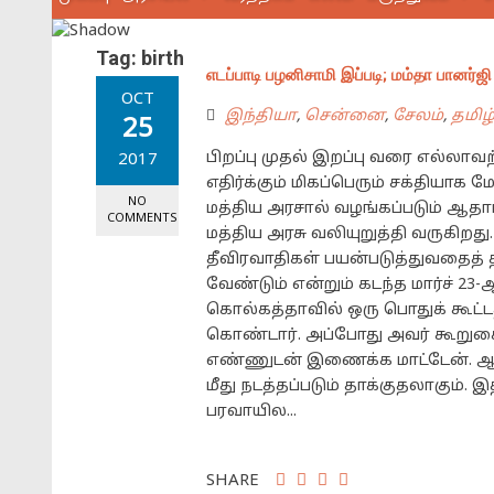
Tag:
birth
எடப்பாடி பழனிசாமி இப்படி; மம்தா பானர்ஜி 
OCT
இந்தியா
,
சென்னை
,
சேலம்
,
தமிழ
25
பிறப்பு முதல் இறப்பு வரை எல்லா
2017
எதிர்க்கும் மிகப்பெரும் சக்தியாக 
NO
மத்திய அரசால் வழங்கப்படும் ஆத
COMMENTS
மத்திய அரசு வலியுறுத்தி வருகிறத
தீவிரவாதிகள் பயன்படுத்துவத
வேண்டும் என்றும் கடந்த மார்ச் 23
கொல்கத்தாவில் ஒரு பொதுக் கூட்டத
கொண்டார். அப்போது அவர் கூறு
எண்ணுடன் இணைக்க மாட்டேன். ஆத
மீது நடத்தப்படும் தாக்குதலாகும
பரவாயில...
SHARE