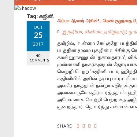
Tag:
கஜினி
அம்மா ஆனார் அசின்! ; பெண் குழந்தை பி
OCT
இந்தியா
,
சினிமா
,
தமிழ்நாடு
,
முக
25
தமிழில், 'உள்ளம் கேட்குதே' படத்த
2017
படத்தின் மூலம் புகழின் உச்சிக்கு செ
NO
கமல்ஹாசனுடன் 'தசாவதாரம்', விக்ர
COMMENTS
முன்னணி நடிகர்களுடன் ஜோடியாக நடித
வெற்றி பெற்ற 'கஜினி' படம், ஹிந்திய
கஜினியில் அசின் நடிப்பு பாராட்டும
அவரே நடித்தால் நன்றாக இருக்கும்
அனைவருமே எதிர்பார்த்ததால், ஹிந்த
அமோகமாக வெற்றி பெற்றதை அடுத்த
குறைத்தார். தொடர்ந்து சல்மான்கா
SHARE