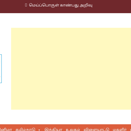
மெய்ப்பொருள் காண்பது அறிவு
ினிமா
தமிழ்நாடு
இந்தியா
உலகம்
விளையாட்டு
மகளிர்