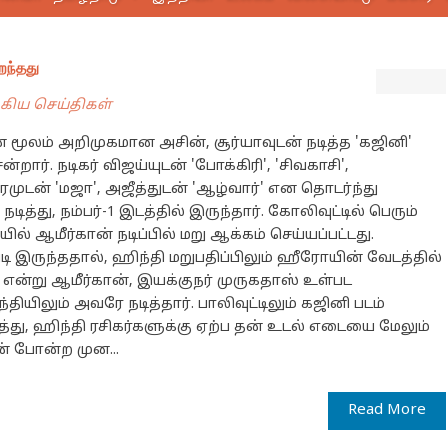
றந்தது
்கிய செய்திகள்
ின் மூலம் அறிமுகமான அசின், சூர்யாவுடன் நடித்த 'கஜினி'
ன்றார். நடிகர் விஜய்யுடன் 'போக்கிரி', 'சிவகாசி',
முடன் 'மஜா', அஜீத்துடன் 'ஆழ்வார்' என தொடர்ந்து
்து, நம்பர்-1 இடத்தில் இருந்தார். கோலிவுட்டில் பெரும்
ில் ஆமீர்கான் நடிப்பில் மறு ஆக்கம் செய்யப்பட்டது.
்படி இருந்ததால், ஹிந்தி மறுபதிப்பிலும் ஹீரோயின் வேடத்தில்
 என்று ஆமீர்கான், இயக்குநர் முருகதாஸ் உள்பட
ியிலும் அவரே நடித்தார். பாலிவுட்டிலும் கஜினி படம்
ு, ஹிந்தி ரசிகர்களுக்கு ஏற்ப தன் உடல் எடையை மேலும்
ன் போன்ற முன...
Read More