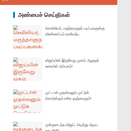
அண்மைச் செய்திகள்
செவிலியர், மருந்தாளுநர் படிப்புகளுக்கு
விண்ணப்பம் வரவேற்பு
விஜய்யின் இருவேறு முகம்; ஆளுநர்
உரையில் அம்பலம்!
முட்டாள் முதல்வனும் முட்டுக்
கொடுக்கும் ரசிக குஞ்சுகளும்!
மூக்குடைந்த விஜய்; அடித்து ஆடிய
உதயநிதி!