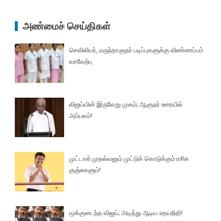
அண்மைச் செய்திகள்
செவிலியர், மருந்தாளுநர் படிப்புகளுக்கு விண்ணப்பம்
வரவேற்பு
விஜய்யின் இருவேறு முகம்; ஆளுநர் உரையில்
அம்பலம்!
முட்டாள் முதல்வனும் முட்டுக் கொடுக்கும் ரசிக
குஞ்சுகளும்!
மூக்குடைந்த விஜய்; அடித்து ஆடிய உதயநிதி!