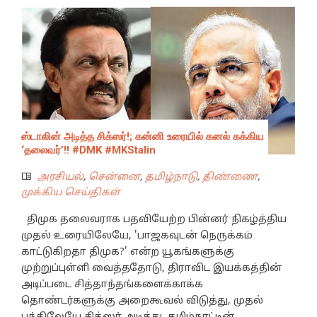
ஸ்டாலின் அடித்த சிக்ஸர்!; கன்னி உரையில் கனல் கக்கிய
‘தலைவர்’!! #DMK #MKStalin
அரசியல்
,
சென்னை
,
தமிழ்நாடு
,
திண்ணை
,
முக்கிய செய்திகள்
திமுக தலைவராக பதவியேற்ற பின்னர் நிகழ்த்திய
முதல் உரையிலேயே, 'பாஜகவுடன் நெருக்கம்
காட்டுகிறதா திமுக?' என்ற யூகங்களுக்கு
முற்றுப்புள்ளி வைத்ததோடு, திராவிட இயக்கத்தின்
அடிப்படை சித்தாந்தங்களைக்காக்க
தொண்டர்களுக்கு அறைகூவல் விடுத்து, முதல்