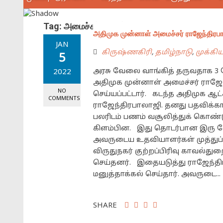
Tag:
அமைச்சர் ராஜேந்திரபாலாஜி
அதிமுக முன்னாள் அமைச்சர் ராஜேந்திரபா
JAN
கிருஷ்ணகிரி
,
தமிழ்நாடு
,
முக்கி
5
அரசு வேலை வாங்கித் தருவதாக 3 கோ
2022
அதிமுக முன்னாள் அமைச்சர் ராஜேந
NO
செய்யப்பட்டார். கடந்த அதிமுக ஆ
COMMENTS
ராஜேந்திரபாலாஜி. தனது பதவிக்க
பலரிடம் பணம் வசூலித்துக் கொண்ட
கிளம்பின. இது தொடர்பான இரு வேறு
அவருடைய உதவியாளர்கள் முத்துப்பா
விருதுநகர் குற்றப்பிரிவு காவல்துற
செய்தனர். இதையடுத்து ராஜேந்திர
மனுத்தாக்கல் செய்தார். அவருடை...
SHARE