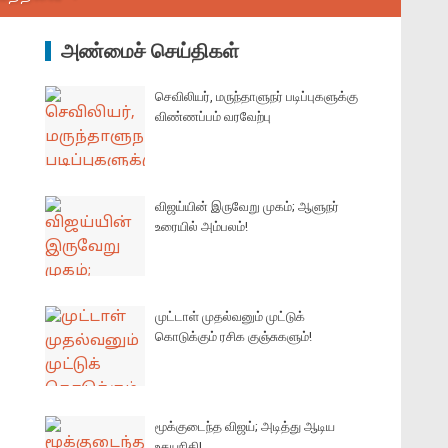
அண்மைச் செய்திகள்
செவிலியர், மருந்தாளுநர் படிப்புகளுக்கு
விண்ணப்பம் வரவேற்பு
விஜய்யின் இருவேறு முகம்; ஆளுநர்
உரையில் அம்பலம்!
முட்டாள் முதல்வனும் முட்டுக்
கொடுக்கும் ரசிக குஞ்சுகளும்!
மூக்குடைந்த விஜய்; அடித்து ஆடிய
உதயநிதி!