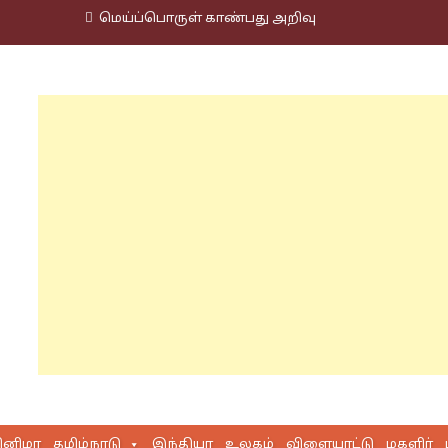
மெய்ப்பொருள் காண்பது அறிவு
ினிமா
தமிழ்நாடு
இந்தியா
உலகம்
விளையாட்டு
மகளிர்