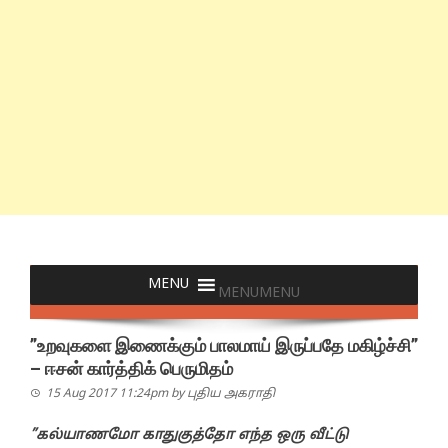
MENU
MENU
”உறவுகளை இணைக்கும் பாலமாய் இருப்பதே மகிழ்ச்சி”
– ஈசன் கார்த்திக் பெருமிதம்
15 Aug 2017 11:24pm
by
புதிய அகராதி
”கல்யாணமோ காதுகுத்தோ எந்த ஒரு வீட்டு