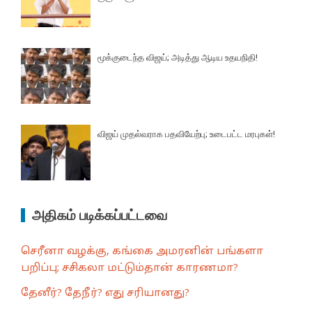
மூக்குடைந்த விஜய்; அடித்து ஆடிய உதயநிதி!
விஜய் முதல்வராக பதவியேற்பு; உடைபட்ட மரபுகள்!
அதிகம் படிக்கப்பட்டவை
செரீனா வழக்கு, கங்கை அமரனின் பங்களா
பறிப்பு; சசிகலா மட்டும்தான் காரணமா?
தேனீர்? தேநீர்? எது சரியானது?