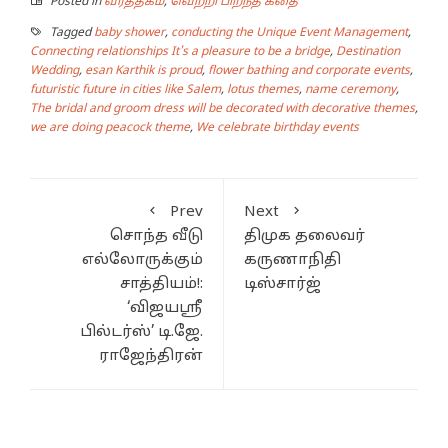
Posted in
வர்த்தகம்
,
வெற்றி பிறந்த கதை
Tagged
baby shower
,
conducting the Unique Event Management
,
Connecting relationships It's a pleasure to be a bridge
,
Destination
Wedding
,
esan Karthik is proud
,
flower bathing and corporate events
,
futuristic future in cities like Salem
,
lotus themes
,
name ceremony
,
The bridal and groom dress will be decorated with decorative themes
,
we are doing peacock theme
,
We celebrate birthday events
Prev
Next
சொந்த வீடு
திமுக தலைவர்
எல்லோருக்கும்
கருணாநிதி
சாத்தியம்!:
டிஸ்சார்ஜ்
‘விஜயஸ்ரீ
பில்டர்ஸ்’ டி.ஜே.
ராஜேந்திரன்