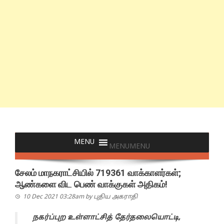
MENU
MENU
சேலம் மாநகராட்சியில் 719361 வாக்காளர்கள்;
ஆண்களை விட பெண் வாக்குகள் அதிகம்!
10 Dec 2021 03:28am
by
புதிய அகராதி
நகர்ப்புற உள்ளாட்சித் தேர்தலையொட்டி,