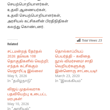
செயற்பொறியாளர்கள்,
உதவி ஆணையர்கள்,
உதவி செயற்பொறியாளர்கள்,
அரசியல் கட்சிகளின் பிரதிநிதிகள்
கலந்து கொண்டனர்.
Total Views:
23
Related
சட்டமன்றத் தேர்தல்
தொல்காப்பியப்
2026: தவெக 108
பெயர்த்தி – கவிதை
தொகுதிகளில் வெற்றி;
நூல் விமர்சனம்! சாதி
எந்தக் கட்சிக்கும்
வெறியர்களுக்கு
மெஜாரிட்டி இல்லை!
இன்னொரு சாட்டையடி!!
May 9, 2026
March 23, 2020
In "தமிழ்நாடு"
In "இலக்கியம்"
விஜய் முதல்வராக
பதவியேற்பு; உடைபட்ட
மரபுகள்!
May 10, 2026
In "அரசியல்"