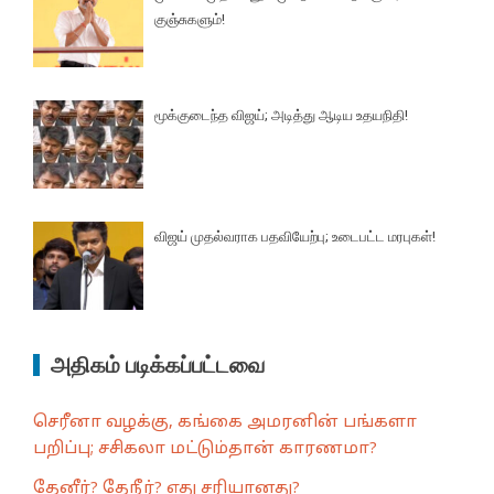
குஞ்சுகளும்!
மூக்குடைந்த விஜய்; அடித்து ஆடிய உதயநிதி!
விஜய் முதல்வராக பதவியேற்பு; உடைபட்ட மரபுகள்!
அதிகம் படிக்கப்பட்டவை
செரீனா வழக்கு, கங்கை அமரனின் பங்களா
பறிப்பு; சசிகலா மட்டும்தான் காரணமா?
தேனீர்? தேநீர்? எது சரியானது?