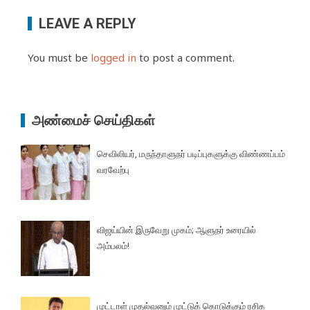
LEAVE A REPLY
You must be
logged in
to post a comment.
அண்மைச் செய்திகள்
செவிலியர், மருந்தாளுநர் படிப்புகளுக்கு விண்ணப்பம்
வரவேற்பு
விஜய்யின் இருவேறு முகம்; ஆளுநர் உரையில்
அம்பலம்!
முட்டாள் முதல்வனும் முட்டுக் கொடுக்கும் ரசிக