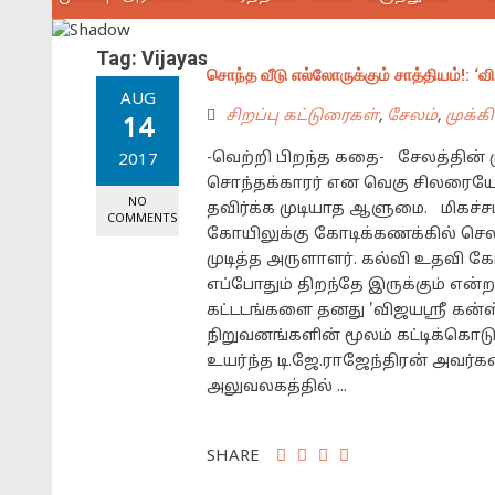
Tag:
Vijayasree Construction
சொந்த வீடு எல்லோருக்கும் சாத்தியம்!: ‘விஜ
AUG
சிறப்பு கட்டுரைகள்
,
சேலம்
,
முக்க
14
-வெற்றி பிறந்த கதை- சேலத்தின் மு
2017
சொந்தக்காரர் என வெகு சிலரையே சொ
NO
தவிர்க்க முடியாத ஆளுமை. மிகச்சம
COMMENTS
கோயிலுக்கு கோடிக்கணக்கில் செலவி
முடித்த அருளாளர். கல்வி உதவி 
எப்போதும் திறந்தே இருக்கும் என்
கட்டடங்களை தனது 'விஜயஸ்ரீ கன்ஸ்ட்
நிறுவனங்களின் மூலம் கட்டிக்கொட
உயர்ந்த டி.ஜே.ராஜேந்திரன் அவர்
அலுவலகத்தில் ...
SHARE