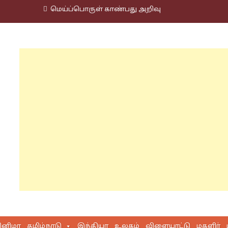
மெய்ப்பொருள் காண்பது அறிவு
ினிமா
தமிழ்நாடு
இந்தியா
உலகம்
விளையாட்டு
மகளிர்