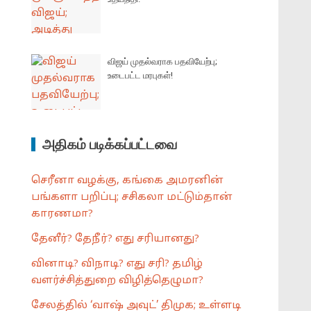
விஜய் முதல்வராக பதவியேற்பு;
உடைபட்ட மரபுகள்!
அதிகம் படிக்கப்பட்டவை
செரீனா வழக்கு, கங்கை அமரனின்
பங்களா பறிப்பு; சசிகலா மட்டும்தான்
காரணமா?
தேனீர்? தேநீர்? எது சரியானது?
வினாடி? விநாடி? எது சரி? தமிழ்
வளர்ச்சித்துறை விழித்தெழுமா?
சேலத்தில் ‘வாஷ் அவுட்’ திமுக; உள்ளடி