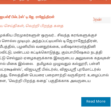
யஸ்ரீ பில்டர்ஸ்’ டி.ஜே. ராஜேந்திரன்
ிய செய்திகள்
,
வெற்றி பிறந்த கதை
க்கிய பிரமுகர்களுள் ஒருவர்... சிவந்த கரங்களுக்குச்
ல்ல முடியும். அந்தப்பட்டியலில் டி.ஜே.ராஜேந்திரன்,
ீபத்தில், பழனியில் வனதுர்க்கை, மகிஷாசுரமர்த்தினி
ட்டு, மண்டபம் கட்டிக்கொடுத்து, கும்பாபிஷேகம் நடத்தி
கேட்டு செல்லும் ஏழைகளுக்காக இவருடைய அலுவலக கதவுகள்
றால் மிகை இல்லை. தமிழகம் முழுவதும் கல்லூரி, பள்ளி
ரக்ஷன்ஸ்', விஜயஸ்ரீ பில்டர்ஸ், விஜயஸ்ரீ புரமோட்டர்ஸ்
ுத்து, சேலத்தின் பெயரை பறைசாற்றி வருகிறார். உழைப்பால்
களை, 'வெற்றி பிறந்த கதை' பகுதிக்காக அவருடைய
Read More