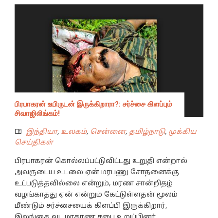
பிரபாகரன் உயிருடன் இருக்கிறாரா?: சர்ச்சை கிளப்பும்
சிவாஜிலிங்கம்!
இந்தியா
,
உலகம்
,
சென்னை
,
தமிழ்நாடு
,
முக்கிய
செய்திகள்
பிரபாகரன் கொல்லப்பட்டுவிட்டது உறுதி என்றால்
அவருடைய உடலை ஏன் மரபணு சோதனைக்கு
உட்படுத்தவில்லை என்றும், மரண சான்றிதழ்
வழங்காதது ஏன் என்றும் கேட்டுள்ளதன் மூலம்
மீண்டும் சர்ச்சையைக் கிளப்பி இருக்கிறார்,
இலங்கை வட மாகாண சபை உறுப்பினர்